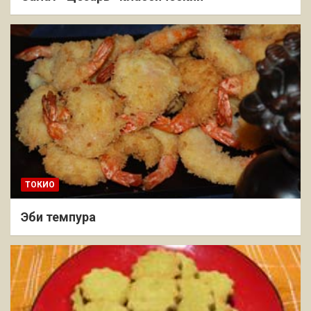
ТОКИО
Эби темпура