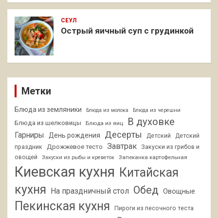
СЕУЛ
Острый яичный суп с грудинкой
Метки
Блюда из земляники
Блюда из молока
Блюда из черешни
В духовке
Блюда из шелковицы
Блюда из яиц
Десерты
Гарниры
День рождения
Детский
Детский
Завтрак
Дрожжевое тесто
праздник
Закуски из грибов и
овощей
Запеканка картофельная
Закуски из рыбы и креветок
Киевская кухня
Китайская
кухня
Обед
На праздничный стол
Овощные
Пекинская кухня
Пироги из песочного теста