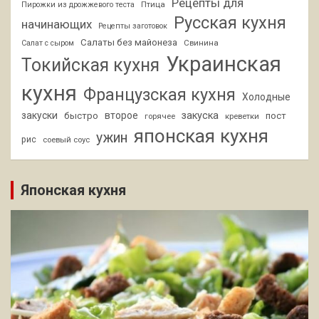
Рецепты для
Птица
Пирожки из дрожжевого теста
Русская кухня
начинающих
Рецепты заготовок
Салаты без майонеза
Свинина
Салат с сыром
Украинская
Токийская кухня
кухня
Французская кухня
Холодные
закуски
второе
закуска
быстро
пост
горячее
креветки
японская кухня
ужин
рис
соевый соус
Японская кухня