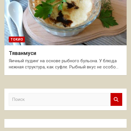
ТОКИО
Тяванмуси
Яичный пудинг на основе рыбного бульона. У блюда
нежная структура, как суфле. Рыбный вкус не особо…
П
о
и
с
к