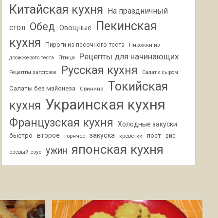
Китайская кухня
На праздничный
Пекинская
Обед
стол
Овощные
кухня
Пироги из песочного теста
Пирожки из
Рецепты для начинающих
Птица
дрожжевого теста
Русская кухня
Рецепты заготовок
Салат с сыром
Токийская
Салаты без майонеза
Свинина
Украинская кухня
кухня
Французская кухня
Холодные закуски
второе
закуска
быстро
пост
горячее
креветки
рис
японская кухня
ужин
соевый соус