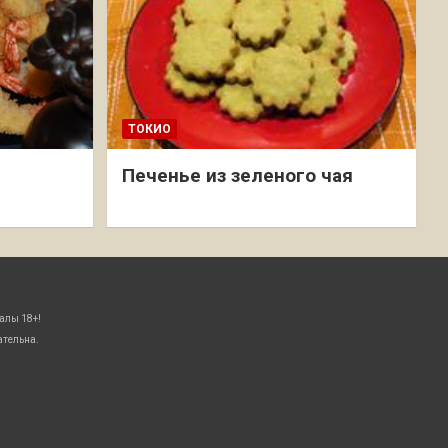
ТОКИО
Печенье из зеленого чая
алы 18+!
ательна.