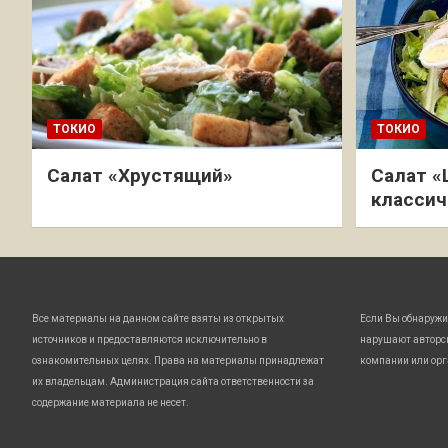
ТОКИО
ТОКИО
Салат «Хрустящий»
Салат «
классич
Все материалы на данном сайте взяты из открытых
Если Вы обнаружи
источников и предоставляются исключительно в
нарушают авторс
ознакомительных целях. Права на материалы принадлежат
компании или орг
их владельцам. Администрация сайта ответственности за
содержание материала не несет.