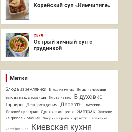
Корейский суп «Кимчитиге»
СЕУЛ
Острый яичный суп с
грудинкой
Метки
Блюда из земляники
Блюда из молока
Блюда из черешни
В духовке
Блюда из шелковицы
Блюда из яиц
Десерты
Гарниры
День рождения
Детский
Завтрак
Дрожжевое тесто
Детский праздник
Закуски
из грибов и овощей
Запеканка
Закуски из рыбы и креветок
Киевская кухня
картофельная