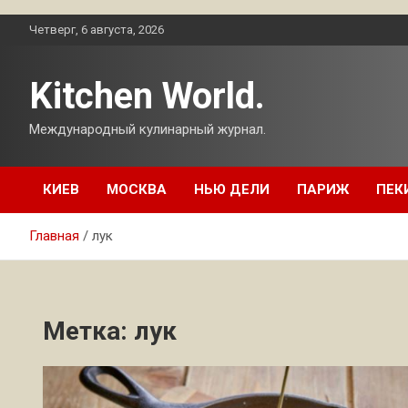
Перейти
Четверг, 6 августа, 2026
к
содержимому
Kitchen World.
Международный кулинарный журнал.
КИЕВ
МОСКВА
НЬЮ ДЕЛИ
ПАРИЖ
ПЕК
Главная
лук
Метка:
лук