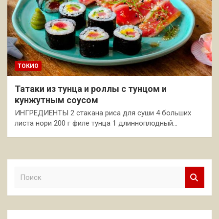
ТОКИО
Татаки из тунца и роллы с тунцом и
кунжутным соусом
ИНГРЕДИЕНТЫ 2 стакана риса для суши 4 больших
листа нори 200 г филе тунца 1 длинноплодный…
П
о
и
с
к