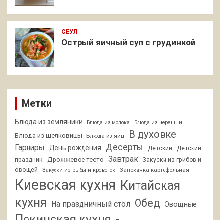
СЕУЛ
Острый яичный суп с грудинкой
Метки
Блюда из земляники
Блюда из молока
Блюда из черешни
В духовке
Блюда из шелковицы
Блюда из яиц
Десерты
Гарниры
День рождения
Детский
Детский
Завтрак
Дрожжевое тесто
праздник
Закуски из грибов и
овощей
Запеканка картофельная
Закуски из рыбы и креветок
Киевская кухня
Китайская
кухня
Обед
На праздничный стол
Овощные
Пекинская кухня