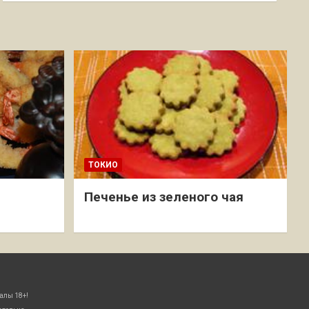
ТОКИО
Печенье из зеленого чая
алы 18+!