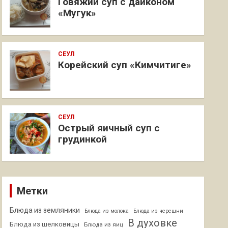
Говяжий суп с дайконом
«Мугук»
СЕУЛ
Корейский суп «Кимчитиге»
СЕУЛ
Острый яичный суп с
грудинкой
Метки
Блюда из земляники
Блюда из молока
Блюда из черешни
В духовке
Блюда из шелковицы
Блюда из яиц