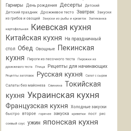
Десерты
Гарниры
День рождения
Детский
Завтрак
Дрожжевое тесто
Детский праздник
Закуски
из грибов и овощей
Запеканка
Закуски из рыбы и креветок
Киевская кухня
картофельная
Китайская кухня
На праздничный
Пекинская
Обед
стол
Овощные
кухня
Пироги из песочного теста
Пирожки из
Рецепты для начинающих
Птица
дрожжевого теста
Русская кухня
Рецепты заготовок
Салат с сыром
Токийская
Салаты без майонеза
Свинина
Украинская кухня
кухня
Французская кухня
Холодные закуски
второе
закуска
быстро
пост
горячее
креветки
рис
японская кухня
ужин
соевый соус