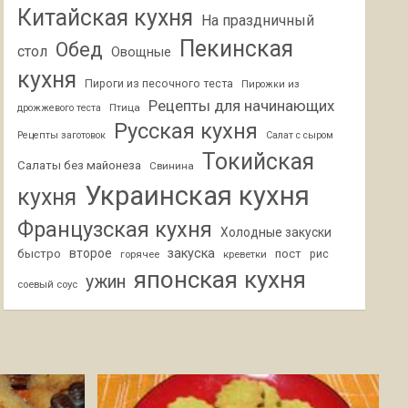
Китайская кухня
На праздничный
Пекинская
Обед
стол
Овощные
кухня
Пироги из песочного теста
Пирожки из
Рецепты для начинающих
Птица
дрожжевого теста
Русская кухня
Рецепты заготовок
Салат с сыром
Токийская
Салаты без майонеза
Свинина
Украинская кухня
кухня
Французская кухня
Холодные закуски
второе
закуска
быстро
пост
горячее
креветки
рис
японская кухня
ужин
соевый соус