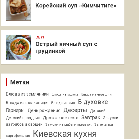
Корейский суп «Кимчитиге»
СЕУЛ
Острый яичный суп с
грудинкой
Метки
Блюда из земляники
Блюда из молока
Блюда из черешни
В духовке
Блюда из шелковицы
Блюда из яиц
Десерты
Гарниры
День рождения
Детский
Завтрак
Дрожжевое тесто
Детский праздник
Закуски
из грибов и овощей
Запеканка
Закуски из рыбы и креветок
Киевская кухня
картофельная