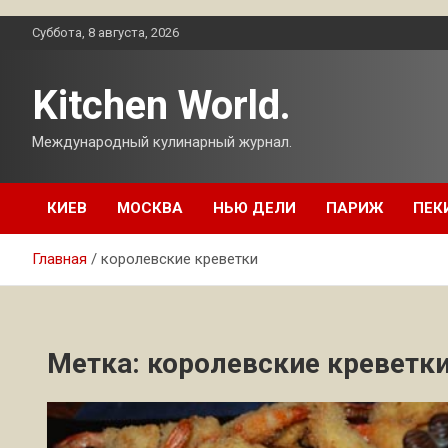
Перейти
Суббота, 8 августа, 2026
к
содержимому
Kitchen World.
Международный кулинарный журнал.
КИЕВ
МОСКВА
НЬЮ ДЕЛИ
ПАРИЖ
ПЕК
Главная
королевские креветки
Метка:
королевские креветк