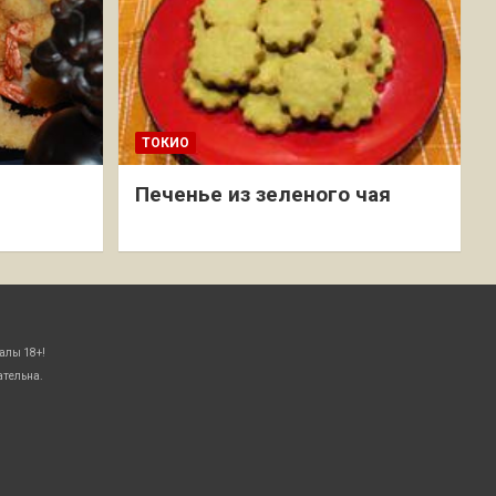
ТОКИО
Печенье из зеленого чая
алы 18+!
ательна.