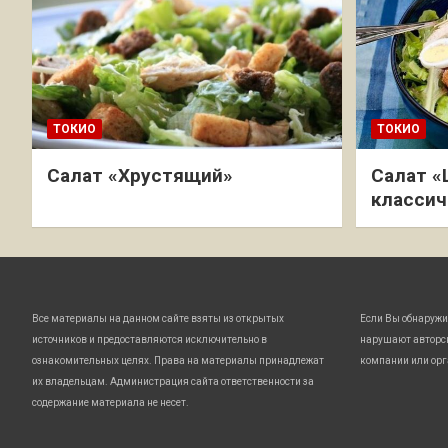
ТОКИО
ТОКИО
Салат «Хрустящий»
Салат «
классич
Все материалы на данном сайте взяты из открытых
Если Вы обнаружи
источников и предоставляются исключительно в
нарушают авторс
ознакомительных целях. Права на материалы принадлежат
компании или орг
их владельцам. Администрация сайта ответственности за
содержание материала не несет.