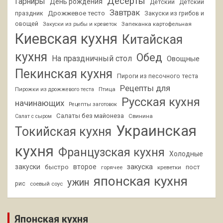
Десерты
Гарниры
День рождения
Детский
Детский
Завтрак
Дрожжевое тесто
праздник
Закуски из грибов и
овощей
Запеканка картофельная
Закуски из рыбы и креветок
Киевская кухня
Китайская
кухня
Обед
На праздничный стол
Овощные
Пекинская кухня
Пироги из песочного теста
Рецепты для
Птица
Пирожки из дрожжевого теста
Русская кухня
начинающих
Рецепты заготовок
Салаты без майонеза
Свинина
Салат с сыром
Украинская
Токийская кухня
кухня
Французская кухня
Холодные
закуски
второе
закуска
быстро
пост
горячее
креветки
японская кухня
ужин
рис
соевый соус
Японская кухня