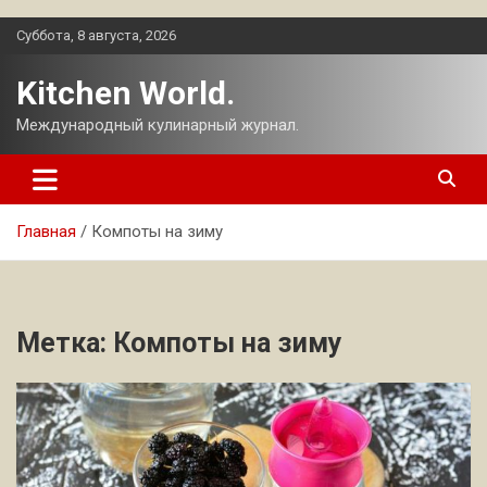
Перейти
Суббота, 8 августа, 2026
к
содержимому
Kitchen World.
Международный кулинарный журнал.
Главная
Компоты на зиму
Метка:
Компоты на зиму