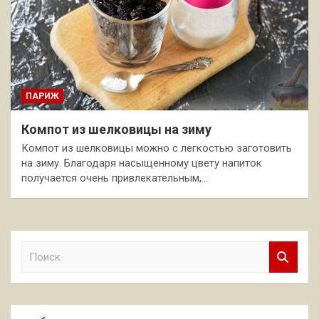
ПАРИЖ
Компот из шелковицы на зиму
Компот из шелковицы можно с легкостью заготовить
на зиму. Благодаря насыщенному цвету напиток
получается очень привлекательным,…
П
о
и
с
к