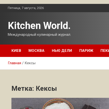
Перейти
Пятница, 7 августа, 2026
к
содержимому
Kitchen World.
Международный кулинарный журнал.
КИЕВ
МОСКВА
НЬЮ ДЕЛИ
ПАРИЖ
ПЕК
Главная
Кексы
Метка:
Кексы