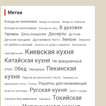
Метки
Блюда из земляники
Блюда из молока
Блюда из черешни
В духовке
Блюда из шелковицы
Блюда из яиц
Десерты
Гарниры
День рождения
Детский
Завтрак
Дрожжевое тесто
Детский праздник
Закуски
из грибов и овощей
Запеканка
Закуски из рыбы и креветок
Киевская кухня
картофельная
Китайская кухня
На праздничный
Пекинская
Обед
стол
Овощные
кухня
Пироги из песочного теста
Пирожки из
Рецепты для начинающих
Птица
дрожжевого теста
Русская кухня
Рецепты заготовок
Салат с сыром
Токийская
Салаты без майонеза
Свинина