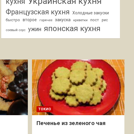
Украинская кухня
кухня
Французская кухня
Холодные закуски
второе
закуска
быстро
пост
горячее
креветки
рис
японская кухня
ужин
соевый соус
ТОКИО
Печенье из зеленого чая