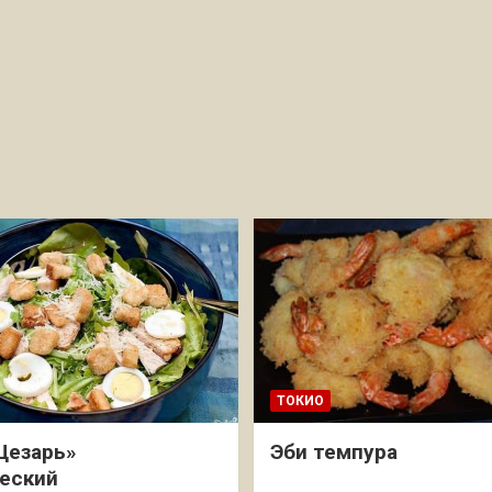
ТОКИО
Цезарь»
Эби темпура
еский