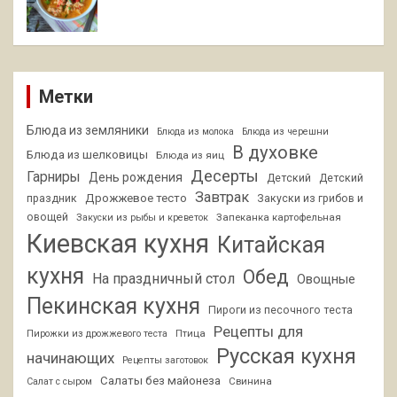
Метки
Блюда из земляники
Блюда из молока
Блюда из черешни
В духовке
Блюда из шелковицы
Блюда из яиц
Десерты
Гарниры
День рождения
Детский
Детский
Завтрак
Дрожжевое тесто
праздник
Закуски из грибов и
овощей
Запеканка картофельная
Закуски из рыбы и креветок
Киевская кухня
Китайская
кухня
Обед
На праздничный стол
Овощные
Пекинская кухня
Пироги из песочного теста
Рецепты для
Птица
Пирожки из дрожжевого теста
Русская кухня
начинающих
Рецепты заготовок
Салаты без майонеза
Свинина
Салат с сыром