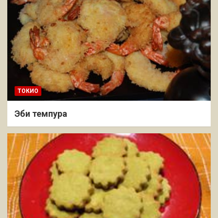
ТОКИО
Эби темпура