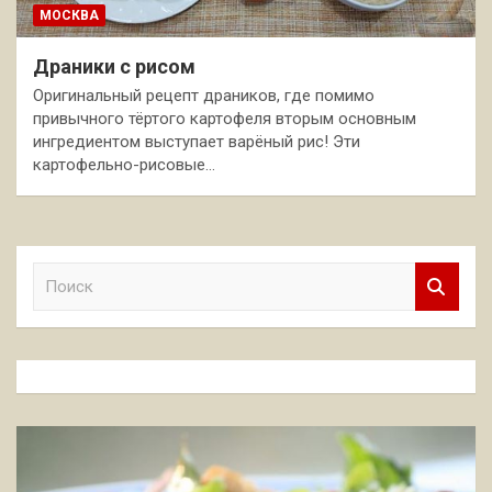
МОСКВА
Драники с рисом
Оригинальный рецепт драников, где помимо
привычного тёртого картофеля вторым основным
ингредиентом выступает варёный рис! Эти
картофельно-рисовые…
П
о
и
с
к