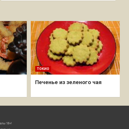
ТОКИО
Печенье из зеленого чая
алы 18+!