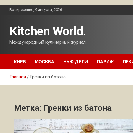
Перейти
Воскресенье, 9 августа, 2026
к
содержимому
Kitchen World.
Международный кулинарный журнал.
КИЕВ
МОСКВА
НЬЮ ДЕЛИ
ПАРИЖ
ПЕК
Главная
Гренки из батона
Метка:
Гренки из батона