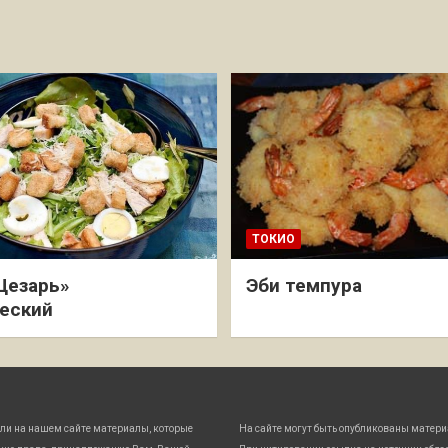
ТОКИО
Цезарь»
Эби темпура
еский
ли на нашем сайте материалы, которые
На сайте могут быть опубликованы матери