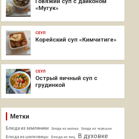
Говяжий суп с дайконом
«Мугук»
СЕУЛ
Корейский суп «Кимчитиге»
СЕУЛ
Острый яичный суп с
грудинкой
Метки
Блюда из земляники
Блюда из молока
Блюда из черешни
В духовке
Блюда из шелковицы
Блюда из яиц