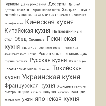
Десерты
Гарниры
День рождения
Детский
Завтрак
Дрожжевое тесто
Детский праздник
Закуски
из грибов и овощей
Запеканка
Закуски из рыбы и креветок
Киевская кухня
картофельная
Китайская кухня
На праздничный
Пекинская
Обед
стол
Овощные
кухня
Пироги из песочного теста
Пирожки из
Рецепты для начинающих
Птица
дрожжевого теста
Русская кухня
Рецепты заготовок
Салат с сыром
Токийская
Салаты без майонеза
Свинина
Украинская кухня
кухня
Французская кухня
Холодные закуски
второе
закуска
быстро
пост
горячее
креветки
рис
японская кухня
ужин
соевый соус