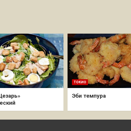
ТОКИО
Цезарь»
Эби темпура
еский