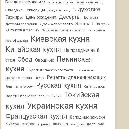
Блюда из земляники
Блюда из молока
Блюда из черешни
В духовке
Блюда из шелковицы
Блюда из яиц
Десерты
Гарниры
День рождения
Детский
Завтрак
Дрожжевое тесто
Детский праздник
Закуски
из грибов и овощей
Запеканка
Закуски из рыбы и креветок
Киевская кухня
картофельная
Китайская кухня
На праздничный
Пекинская
Обед
стол
Овощные
кухня
Пироги из песочного теста
Пирожки из
Рецепты для начинающих
Птица
дрожжевого теста
Русская кухня
Рецепты заготовок
Салат с сыром
Токийская
Салаты без майонеза
Свинина
Украинская кухня
кухня
Французская кухня
Холодные закуски
второе
закуска
быстро
пост
горячее
креветки
рис