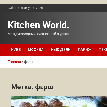
Перейти
Суббота, 8 августа, 2026
к
содержимому
Kitchen World.
Международный кулинарный журнал.
КИЕВ
МОСКВА
НЬЮ ДЕЛИ
ПАРИЖ
ПЕК
Главная
фарш
Метка:
фарш