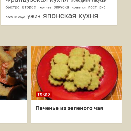
Холодные закуски
второе
закуска
быстро
пост
горячее
креветки
рис
японская кухня
ужин
соевый соус
ТОКИО
Печенье из зеленого чая