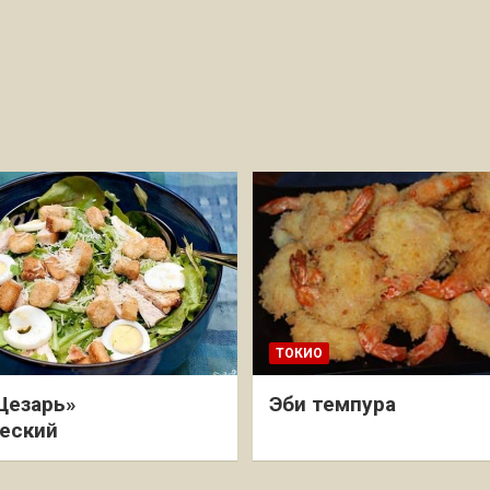
ТОКИО
Цезарь»
Эби темпура
еский