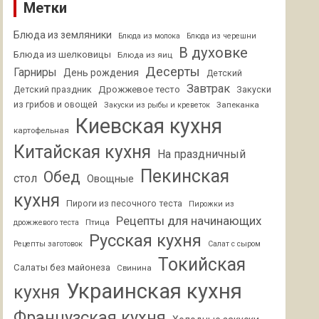
Метки
Блюда из земляники
Блюда из молока
Блюда из черешни
В духовке
Блюда из шелковицы
Блюда из яиц
Десерты
Гарниры
День рождения
Детский
Завтрак
Дрожжевое тесто
Детский праздник
Закуски
из грибов и овощей
Запеканка
Закуски из рыбы и креветок
Киевская кухня
картофельная
Китайская кухня
На праздничный
Пекинская
Обед
стол
Овощные
кухня
Пироги из песочного теста
Пирожки из
Рецепты для начинающих
Птица
дрожжевого теста
Русская кухня
Рецепты заготовок
Салат с сыром
Токийская
Салаты без майонеза
Свинина
Украинская кухня
кухня
Французская кухня