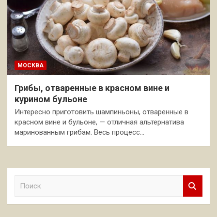
МОСКВА
Грибы, отваренные в красном вине и
курином бульоне
Интересно приготовить шампиньоны, отваренные в
красном вине и бульоне, — отличная альтернатива
маринованным грибам. Весь процесс…
П
о
и
с