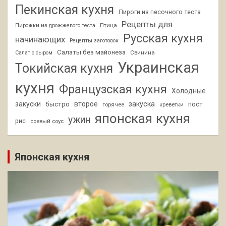
Пекинская кухня
Пироги из песочного теста
Рецепты для
Птица
Пирожки из дрожжевого теста
Русская кухня
начинающих
Рецепты заготовок
Салаты без майонеза
Свинина
Салат с сыром
Украинская
Токийская кухня
кухня
Французская кухня
Холодные
закуски
второе
закуска
быстро
пост
горячее
креветки
японская кухня
ужин
рис
соевый соус
Японская кухня