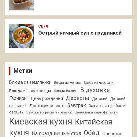
СЕУЛ
Острый яичный суп с грудинкой
Метки
Блюда из земляники
Блюда из молока
Блюда из черешни
В духовке
Блюда из шелковицы
Блюда из яиц
Десерты
Гарниры
День рождения
Детский
Детский
Завтрак
Дрожжевое тесто
праздник
Закуски из грибов и
овощей
Запеканка картофельная
Закуски из рыбы и креветок
Киевская кухня
Китайская
кухня
Обед
На праздничный стол
Овощные