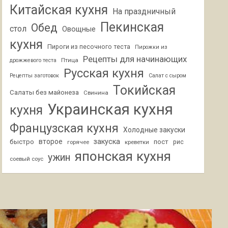
Китайская кухня
На праздничный
Пекинская
Обед
стол
Овощные
кухня
Пироги из песочного теста
Пирожки из
Рецепты для начинающих
Птица
дрожжевого теста
Русская кухня
Рецепты заготовок
Салат с сыром
Токийская
Салаты без майонеза
Свинина
Украинская кухня
кухня
Французская кухня
Холодные закуски
второе
закуска
быстро
пост
горячее
креветки
рис
японская кухня
ужин
соевый соус