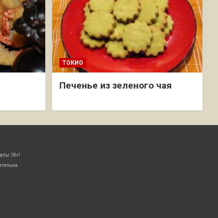
ТОКИО
Печенье из зеленого чая
алы 18+!
ательна.