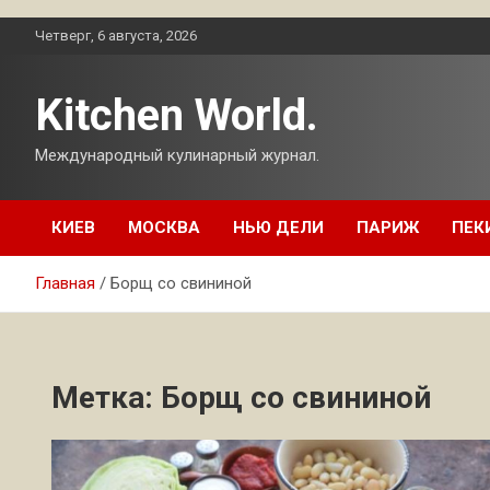
Перейти
Четверг, 6 августа, 2026
к
содержимому
Kitchen World.
Международный кулинарный журнал.
КИЕВ
МОСКВА
НЬЮ ДЕЛИ
ПАРИЖ
ПЕК
Главная
Борщ со свининой
Метка:
Борщ со свининой