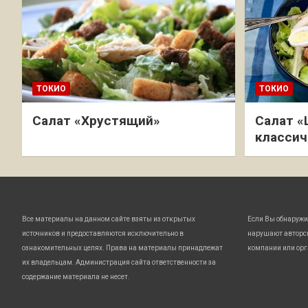
ТОКИО
ТОКИО
Салат «Хрустящий»
Салат «
классич
Все материалы на данном сайте взяты из открытых
Если Вы обнаружи
источников и предоставляются исключительно в
нарушают авторс
ознакомительных целях. Права на материалы принадлежат
компании или орг
их владельцам. Администрация сайта ответственности за
содержание материала не несет.