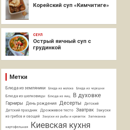
Корейский суп «Кимчитиге»
СЕУЛ
Острый яичный суп с
грудинкой
Метки
Блюда из земляники
Блюда из молока
Блюда из черешни
В духовке
Блюда из шелковицы
Блюда из яиц
Десерты
Гарниры
День рождения
Детский
Завтрак
Дрожжевое тесто
Детский праздник
Закуски
из грибов и овощей
Запеканка
Закуски из рыбы и креветок
Киевская кухня
картофельная