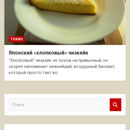
ТОКИО
Японский «хлопковый» чизкейк
"Хлопковый" чизкейк не похож на привычный, он
скорее напоминает нежнейший, воздушный бисквит,
который просто тает во…
П
о
и
с
к