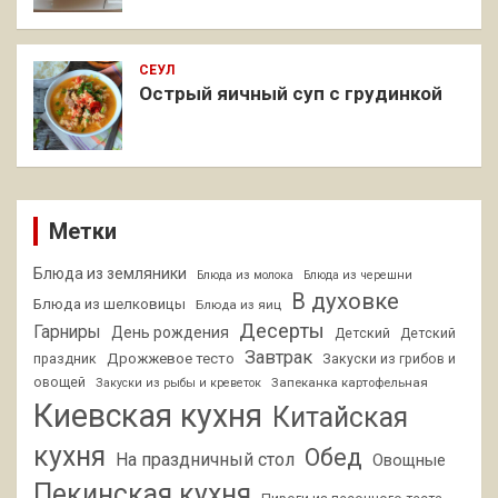
СЕУЛ
Острый яичный суп с грудинкой
Метки
Блюда из земляники
Блюда из молока
Блюда из черешни
В духовке
Блюда из шелковицы
Блюда из яиц
Десерты
Гарниры
День рождения
Детский
Детский
Завтрак
Дрожжевое тесто
праздник
Закуски из грибов и
овощей
Запеканка картофельная
Закуски из рыбы и креветок
Киевская кухня
Китайская
кухня
Обед
На праздничный стол
Овощные
Пекинская кухня