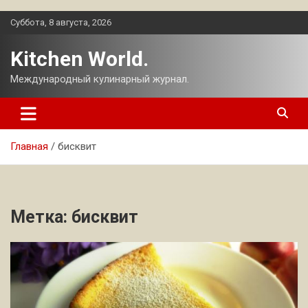
Перейти
Суббота, 8 августа, 2026
к
содержимому
Kitchen World.
Международный кулинарный журнал.
Главная
бисквит
Метка:
бисквит