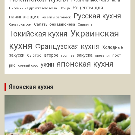
Пироги из песочного теста
Рецепты для
Птица
Пирожки из дрожжевого теста
Русская кухня
начинающих
Рецепты заготовок
Салаты без майонеза
Свинина
Салат с сыром
Украинская
Токийская кухня
кухня
Французская кухня
Холодные
закуски
второе
закуска
быстро
пост
горячее
креветки
японская кухня
ужин
рис
соевый соус
Японская кухня