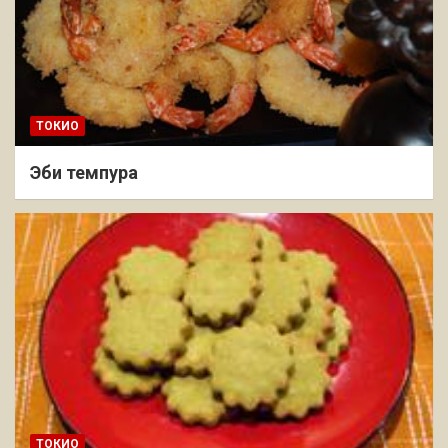
ТОКИО
Эби темпура
ТОКИО