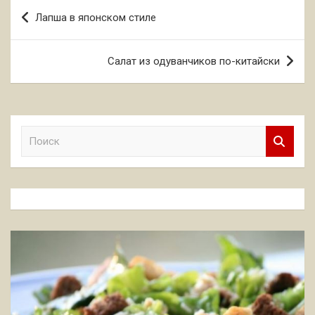
Навигация
Лапша в японском стиле
по
записям
Салат из одуванчиков по-китайски
П
о
и
с
к