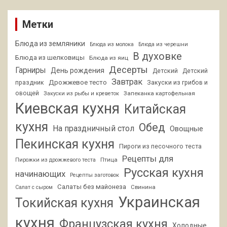
Метки
Блюда из земляники
Блюда из молока
Блюда из черешни
В духовке
Блюда из шелковицы
Блюда из яиц
Десерты
Гарниры
День рождения
Детский
Детский
Завтрак
Дрожжевое тесто
праздник
Закуски из грибов и
овощей
Запеканка картофельная
Закуски из рыбы и креветок
Киевская кухня
Китайская
кухня
Обед
На праздничный стол
Овощные
Пекинская кухня
Пироги из песочного теста
Рецепты для
Птица
Пирожки из дрожжевого теста
Русская кухня
начинающих
Рецепты заготовок
Салаты без майонеза
Свинина
Салат с сыром
Украинская
Токийская кухня
кухня
Французская кухня
Холодные