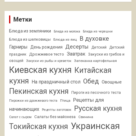
Метки
Блюда из земляники
Блюда из молока
Блюда из черешни
В духовке
Блюда из шелковицы
Блюда из яиц
Десерты
Гарниры
День рождения
Детский
Детский
Завтрак
Дрожжевое тесто
праздник
Закуски из грибов и
овощей
Запеканка картофельная
Закуски из рыбы и креветок
Киевская кухня
Китайская
кухня
Обед
На праздничный стол
Овощные
Пекинская кухня
Пироги из песочного теста
Рецепты для
Птица
Пирожки из дрожжевого теста
Русская кухня
начинающих
Рецепты заготовок
Салаты без майонеза
Свинина
Салат с сыром
Украинская
Токийская кухня