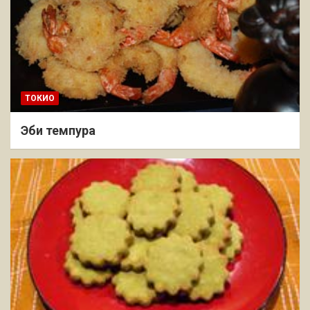
ТОКИО
Эби темпура