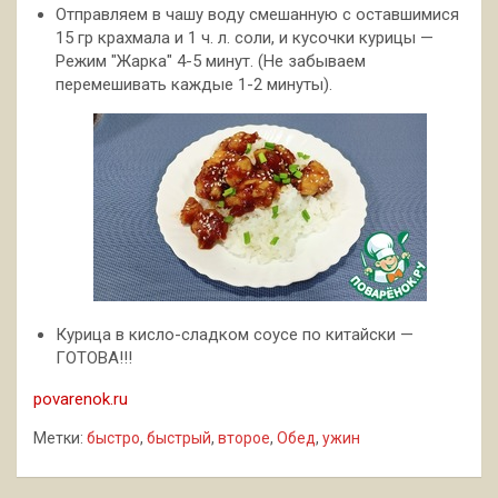
Отправляем в чашу воду смешанную с оставшимися
15 гр крахмала и 1 ч. л. соли, и кусочки курицы —
Режим "Жарка" 4-5 минут. (Не забываем
перемешивать каждые 1-2 минуты).
Курица в кисло-сладком соусе по китайски —
ГОТОВА!!!
povarenok.ru
Метки:
быстро
,
быстрый
,
второе
,
Обед
,
ужин