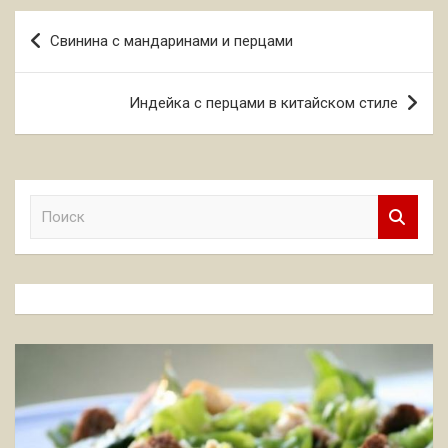
Навигация
Свинина с мандаринами и перцами
по
записям
Индейка с перцами в китайском стиле
П
о
и
с
к