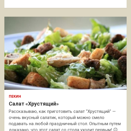
к
ПЕКИН
Салат «Хрустящий»
Рассказываю, как приготовить салат "Хрустящий" —
очень вкусный салатик, который можно смело
подавать на любой праздничный стол. Опытным путем
доказано, что этот салат со стола уходит первым! 😉