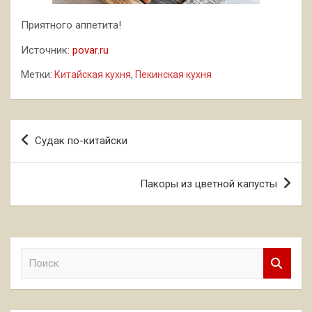
Приятного аппетита!
Источник:
povar.ru
Метки:
Китайская кухня
,
Пекинская кухня
Навигация
Судак по-китайски
по
записям
Пакоры из цветной капусты
П
о
и
с