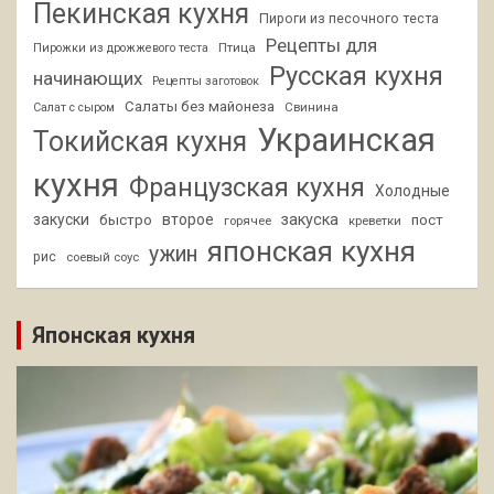
Пекинская кухня
Пироги из песочного теста
Рецепты для
Птица
Пирожки из дрожжевого теста
Русская кухня
начинающих
Рецепты заготовок
Салаты без майонеза
Свинина
Салат с сыром
Украинская
Токийская кухня
кухня
Французская кухня
Холодные
закуски
второе
закуска
быстро
пост
горячее
креветки
японская кухня
ужин
рис
соевый соус
Японская кухня