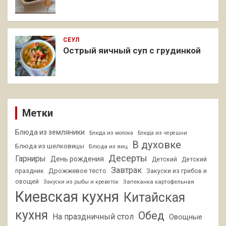
СЕУЛ
Острый яичный суп с грудинкой
Метки
Блюда из земляники
Блюда из молока
Блюда из черешни
В духовке
Блюда из шелковицы
Блюда из яиц
Десерты
Гарниры
День рождения
Детский
Детский
Завтрак
Дрожжевое тесто
праздник
Закуски из грибов и
овощей
Запеканка картофельная
Закуски из рыбы и креветок
Киевская кухня
Китайская
кухня
Обед
На праздничный стол
Овощные