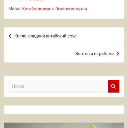
Метки:
Китайская кухня
,
Пекинская кухня
Навигация
Кисло-сладкий китайский соус
по
записям
Вонтоны с грибами
П
о
и
с
к