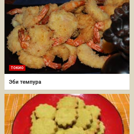
ТОКИО
Эби темпура