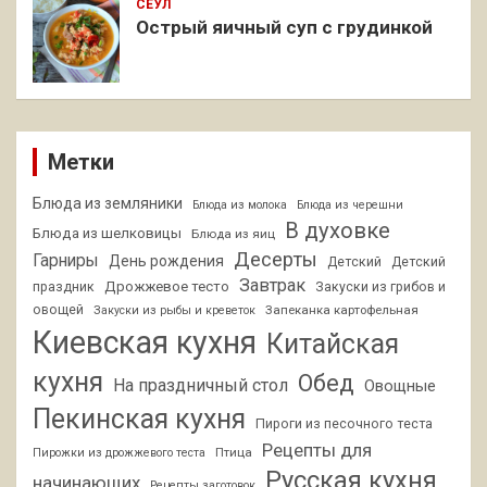
СЕУЛ
Острый яичный суп с грудинкой
Метки
Блюда из земляники
Блюда из молока
Блюда из черешни
В духовке
Блюда из шелковицы
Блюда из яиц
Десерты
Гарниры
День рождения
Детский
Детский
Завтрак
Дрожжевое тесто
праздник
Закуски из грибов и
овощей
Запеканка картофельная
Закуски из рыбы и креветок
Киевская кухня
Китайская
кухня
Обед
На праздничный стол
Овощные
Пекинская кухня
Пироги из песочного теста
Рецепты для
Птица
Пирожки из дрожжевого теста
Русская кухня
начинающих
Рецепты заготовок