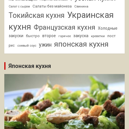
Салаты без майонеза
Свинина
Салат с сыром
Украинская
Токийская кухня
кухня
Французская кухня
Холодные
закуски
второе
закуска
быстро
пост
горячее
креветки
японская кухня
ужин
рис
соевый соус
Японская кухня