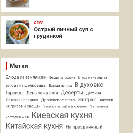
СЕУЛ
Острый яичный суп с
грудинкой
Метки
Блюда из земляники
Блюда из молока
Блюда из черешни
В духовке
Блюда из шелковицы
Блюда из яиц
Десерты
Гарниры
День рождения
Детский
Завтрак
Дрожжевое тесто
Детский праздник
Закуски
из грибов и овощей
Запеканка
Закуски из рыбы и креветок
Киевская кухня
картофельная
Китайская кухня
На праздничный