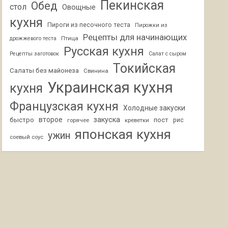
Пекинская
Обед
стол
Овощные
кухня
Пироги из песочного теста
Пирожки из
Рецепты для начинающих
Птица
дрожжевого теста
Русская кухня
Рецепты заготовок
Салат с сыром
Токийская
Салаты без майонеза
Свинина
Украинская кухня
кухня
Французская кухня
Холодные закуски
второе
закуска
быстро
пост
горячее
креветки
рис
японская кухня
ужин
соевый соус