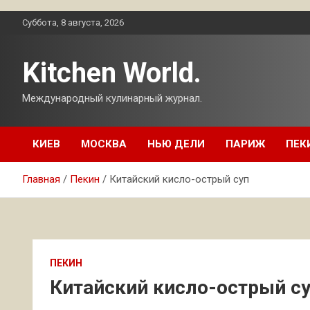
Перейти
Суббота, 8 августа, 2026
к
содержимому
Kitchen World.
Международный кулинарный журнал.
КИЕВ
МОСКВА
НЬЮ ДЕЛИ
ПАРИЖ
ПЕК
Главная
Пекин
Китайский кисло-острый суп
ПЕКИН
Китайский кисло-острый с