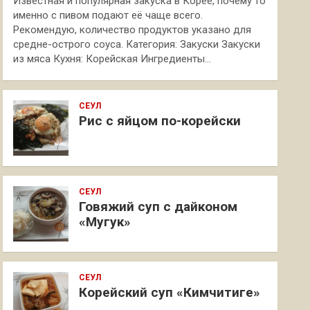
Известная и популярная закуска в Корее, почему то
именно с пивом подают её чаще всего.
Рекомендую, количество продуктов указано для
средне-острого соуса. Категория: Закуски Закуски
из мяса Кухня: Корейская Ингредиенты…
СЕУЛ
Рис с яйцом по-корейски
СЕУЛ
Говяжий суп с дайконом
«Мугук»
СЕУЛ
Корейский суп «Кимчитиге»