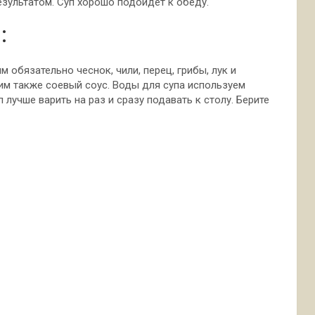
езультатом. Суп хорошо подойдет к обеду.
:
 обязательно чеснок, чили, перец, грибы, лук и
м также соевый соус. Воды для супа используем
лучше варить на раз и сразу подавать к столу. Берите