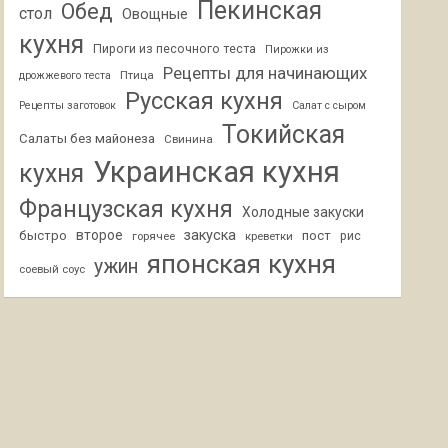
Пекинская
Обед
стол
Овощные
кухня
Пироги из песочного теста
Пирожки из
Рецепты для начинающих
Птица
дрожжевого теста
Русская кухня
Рецепты заготовок
Салат с сыром
Токийская
Салаты без майонеза
Свинина
Украинская кухня
кухня
Французская кухня
Холодные закуски
второе
закуска
быстро
пост
горячее
креветки
рис
японская кухня
ужин
соевый соус