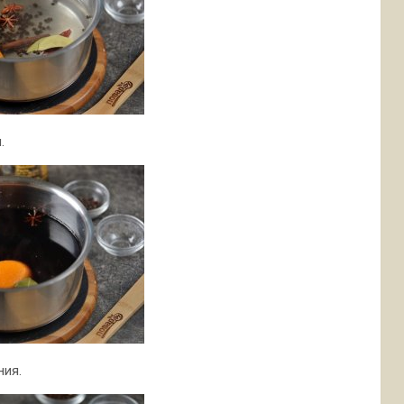
.
ния.