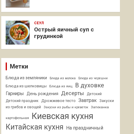
СЕУЛ
Острый яичный суп с
грудинкой
Метки
Блюда из земляники
Блюда из молока
Блюда из черешни
В духовке
Блюда из шелковицы
Блюда из яиц
Десерты
Гарниры
День рождения
Детский
Завтрак
Дрожжевое тесто
Детский праздник
Закуски
из грибов и овощей
Запеканка
Закуски из рыбы и креветок
Киевская кухня
картофельная
Китайская кухня
На праздничный