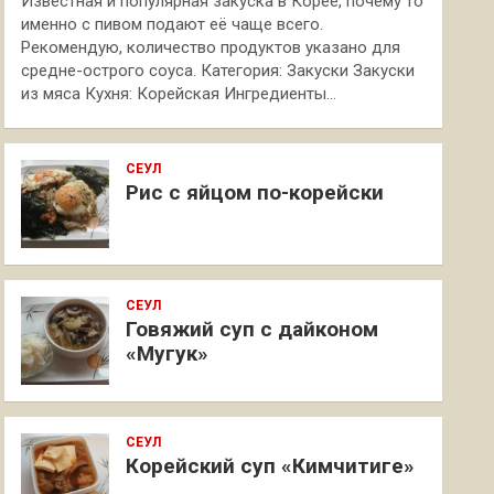
Известная и популярная закуска в Корее, почему то
именно с пивом подают её чаще всего.
Рекомендую, количество продуктов указано для
средне-острого соуса. Категория: Закуски Закуски
из мяса Кухня: Корейская Ингредиенты…
СЕУЛ
Рис с яйцом по-корейски
СЕУЛ
Говяжий суп с дайконом
«Мугук»
СЕУЛ
Корейский суп «Кимчитиге»