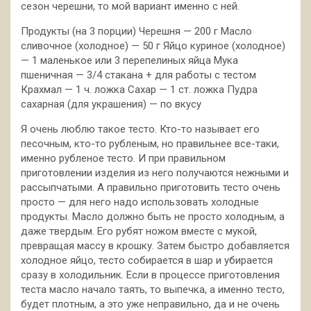
сезон черешни, то мой вариант именно с ней.
Продукты (на 3 порции) Черешня — 200 г Масло
сливочное (холодное) — 50 г Яйцо
куриное (холодное)
— 1 маленькое или 3 перепелиных яйца Мука
пшеничная — 3/4 стакана + для работы с тестом
Крахмал — 1 ч. ложка Сахар — 1 ст. ложка Пудра
сахарная (для украшения) — по вкусу
Я очень люблю такое тесто. Кто-то называет его
песочным, кто-то рубленым, но правильнее все-таки,
именно рубленое тесто. И при правильном
приготовлении изделия из него получаются нежными и
рассыпчатыми. А правильно приготовить тесто очень
просто — для него надо использовать холодные
продукты. Масло должно быть не просто холодным, а
даже твердым. Его рубят ножом вместе с мукой,
превращая массу в крошку. Затем быстро добавляется
холодное яйцо, тесто собирается в шар и убирается
сразу в холодильник. Если в процессе приготовления
теста масло начало таять, то выпечка, а именно тесто,
будет плотным, а это уже неправильно, да и не очень