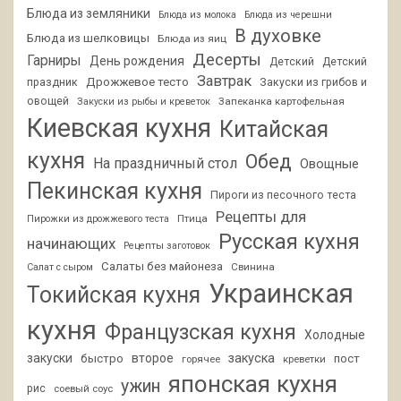
Блюда из земляники
Блюда из молока
Блюда из черешни
В духовке
Блюда из шелковицы
Блюда из яиц
Десерты
Гарниры
День рождения
Детский
Детский
Завтрак
Дрожжевое тесто
праздник
Закуски из грибов и
овощей
Запеканка картофельная
Закуски из рыбы и креветок
Киевская кухня
Китайская
кухня
Обед
На праздничный стол
Овощные
Пекинская кухня
Пироги из песочного теста
Рецепты для
Птица
Пирожки из дрожжевого теста
Русская кухня
начинающих
Рецепты заготовок
Салаты без майонеза
Свинина
Салат с сыром
Украинская
Токийская кухня
кухня
Французская кухня
Холодные
закуски
второе
закуска
быстро
пост
горячее
креветки
японская кухня
ужин
рис
соевый соус