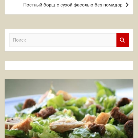
записям
Постный борщ с сухой фасолью без помидор
П
о
и
с
к