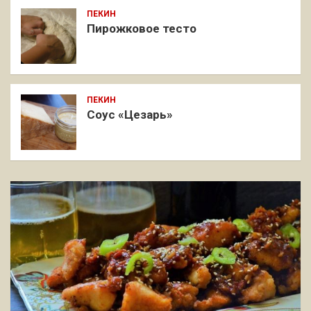
ПЕКИН
Пирожковое тесто
ПЕКИН
Соус «Цезарь»