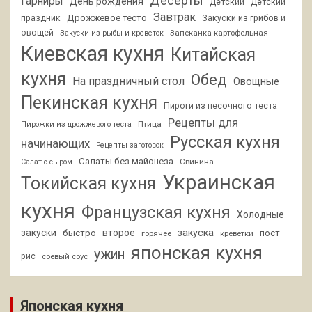
Десерты
Гарниры
День рождения
Детский
Детский
Завтрак
Дрожжевое тесто
праздник
Закуски из грибов и
овощей
Запеканка картофельная
Закуски из рыбы и креветок
Киевская кухня
Китайская
кухня
Обед
На праздничный стол
Овощные
Пекинская кухня
Пироги из песочного теста
Рецепты для
Птица
Пирожки из дрожжевого теста
Русская кухня
начинающих
Рецепты заготовок
Салаты без майонеза
Свинина
Салат с сыром
Украинская
Токийская кухня
кухня
Французская кухня
Холодные
закуски
второе
закуска
быстро
пост
горячее
креветки
японская кухня
ужин
рис
соевый соус
Японская кухня