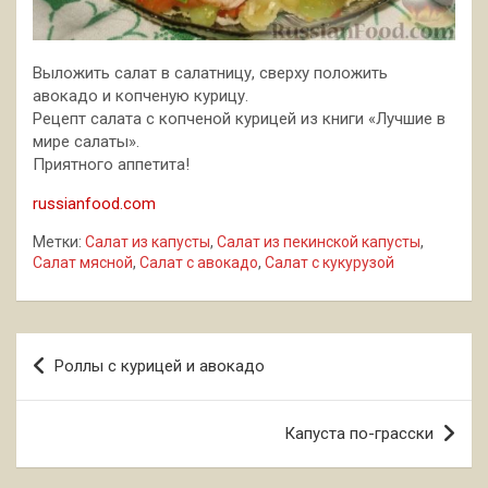
Выложить салат в салатницу, сверху положить
авокадо и копченую курицу.
Рецепт салата с копченой курицей из книги «Лучшие в
мире салаты».
Приятного аппетита!
russianfood.com
Метки:
Салат из капусты
,
Салат из пекинской капусты
,
Салат мясной
,
Салат с авокадо
,
Салат с кукурузой
Навигация
Роллы с курицей и авокадо
по
записям
Капуста по-грасски