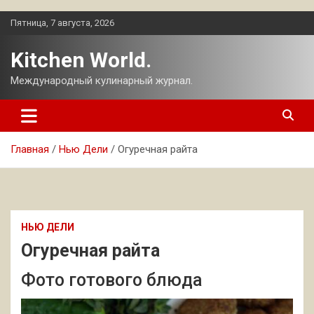
Перейти
Пятница, 7 августа, 2026
к
содержимому
Kitchen World.
Международный кулинарный журнал.
Главная
Нью Дели
Огуречная райта
НЬЮ ДЕЛИ
Огуречная райта
Фото готового блюда