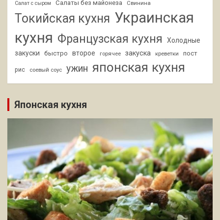
Салаты без майонеза
Свинина
Салат с сыром
Украинская
Токийская кухня
кухня
Французская кухня
Холодные
закуски
второе
закуска
быстро
пост
горячее
креветки
японская кухня
ужин
рис
соевый соус
Японская кухня