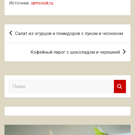
Источник:
iamcook.ru
Навигация
Салат из огурцов и помидоров с луком и чесноком
по
записям
Кофейный пирог с шоколадом и черешней
П
о
и
с
к