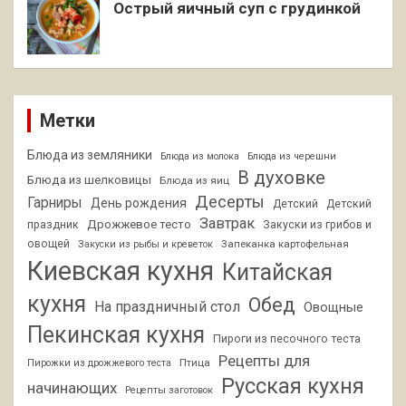
Острый яичный суп с грудинкой
Метки
Блюда из земляники
Блюда из молока
Блюда из черешни
В духовке
Блюда из шелковицы
Блюда из яиц
Десерты
Гарниры
День рождения
Детский
Детский
Завтрак
Дрожжевое тесто
праздник
Закуски из грибов и
овощей
Запеканка картофельная
Закуски из рыбы и креветок
Киевская кухня
Китайская
кухня
Обед
На праздничный стол
Овощные
Пекинская кухня
Пироги из песочного теста
Рецепты для
Птица
Пирожки из дрожжевого теста
Русская кухня
начинающих
Рецепты заготовок