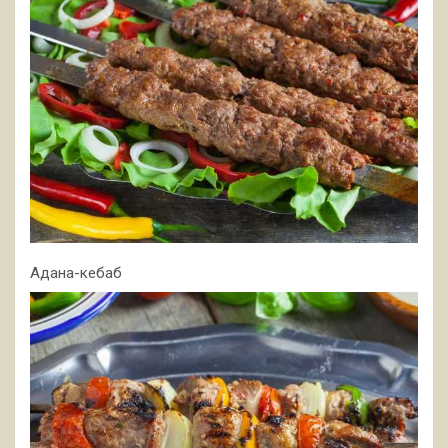
Адана-кебаб