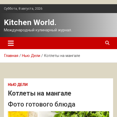
Перейти
Суббота, 8 августа, 2026
к
содержимому
Kitchen World.
Международный кулинарный журнал.
Главная
Нью Дели
Котлеты на мангале
НЬЮ ДЕЛИ
Котлеты на мангале
Фото готового блюда