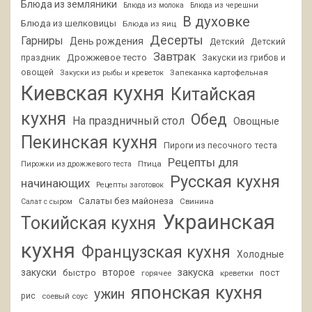
Блюда из земляники
Блюда из молока
Блюда из черешни
В духовке
Блюда из шелковицы
Блюда из яиц
Десерты
Гарниры
День рождения
Детский
Детский
Завтрак
Дрожжевое тесто
праздник
Закуски из грибов и
овощей
Запеканка картофельная
Закуски из рыбы и креветок
Киевская кухня
Китайская
кухня
Обед
На праздничный стол
Овощные
Пекинская кухня
Пироги из песочного теста
Рецепты для
Птица
Пирожки из дрожжевого теста
Русская кухня
начинающих
Рецепты заготовок
Салаты без майонеза
Свинина
Салат с сыром
Украинская
Токийская кухня
кухня
Французская кухня
Холодные
закуски
второе
закуска
быстро
пост
горячее
креветки
японская кухня
ужин
рис
соевый соус