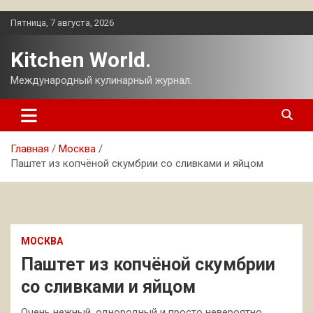
Перейти
Пятница, 7 августа, 2026
к
содержимому
Kitchen World.
Международный кулинарный журнал.
Главная
Москва
Паштет из копчёной скумбрии со сливками и яйцом
МОСКВА
Паштет из копчёной скумбрии
со сливками и яйцом
Очень нежный, однородный и просто невероятно