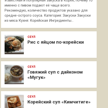
Известная и популярная закуска в Корее, почему то
именно с пивом подают её чаще всего.
Рекомендую, количество продуктов указано для
средне-острого соуса. Категория: Закуски Закуски
из мяса Кухня: Корейская Ингредиенты…
СЕУЛ
Рис с яйцом по-корейски
СЕУЛ
Говяжий суп с дайконом
«Мугук»
СЕУЛ
Корейский суп «Кимчитиге»