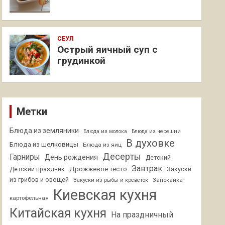
СЕУЛ
Острый яичный суп с
грудинкой
Метки
Блюда из земляники
Блюда из молока
Блюда из черешни
В духовке
Блюда из шелковицы
Блюда из яиц
Десерты
Гарниры
День рождения
Детский
Завтрак
Дрожжевое тесто
Детский праздник
Закуски
из грибов и овощей
Запеканка
Закуски из рыбы и креветок
Киевская кухня
картофельная
Китайская кухня
На праздничный