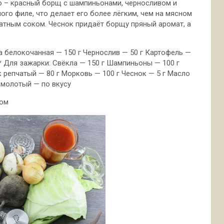
 – красный борщ с шампиньонами, черносливом и
ого филе, что делает его более лёгким, чем на мясном
матным соком. Чеснок придаёт
борщу пряный аромат, а
а белокочанная — 150 г Чернослив — 50 г Картофель —
л * Для зажарки: Свёкла — 150 г Шампиньоны — 100 г
 репчатый — 80 г Морковь — 100 г Чеснок — 5 г Масло
 молотый — по вкусу
вом