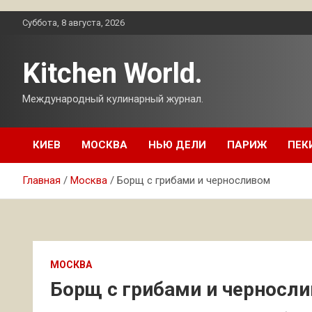
Перейти
Суббота, 8 августа, 2026
к
содержимому
Kitchen World.
Международный кулинарный журнал.
КИЕВ
МОСКВА
НЬЮ ДЕЛИ
ПАРИЖ
ПЕК
Главная
Москва
Борщ с грибами и черносливом
МОСКВА
Борщ с грибами и черносл