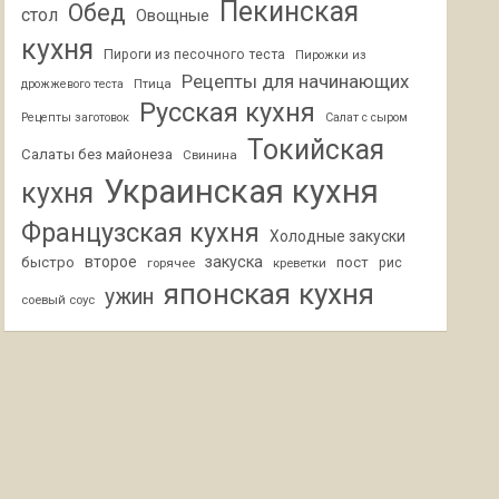
Пекинская
Обед
стол
Овощные
кухня
Пироги из песочного теста
Пирожки из
Рецепты для начинающих
Птица
дрожжевого теста
Русская кухня
Рецепты заготовок
Салат с сыром
Токийская
Салаты без майонеза
Свинина
Украинская кухня
кухня
Французская кухня
Холодные закуски
второе
закуска
быстро
пост
горячее
креветки
рис
японская кухня
ужин
соевый соус