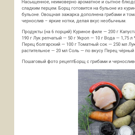
Насыщенное, неимоверно ароматное и сытное блюдо
сладким перцем. Борщ готовится на бульоне из курин
бульоне. Овощная зажарка дополнена грибами и то
чернослив – яркие нотки, делая вкус необычным.
Продукты (на 6 порций) Куриное филе — 200 г Капуст
190 г Лук репчатый — 50 г Укроп — 10 г Вода — 1,75 
Перец болгарский — 100 г Томатный сок — 250 мл Лук
растительное — 20 мл Соль — по вкусу Перец чёрный
Пошаговый фото рецептБорщ с грибами и черносли