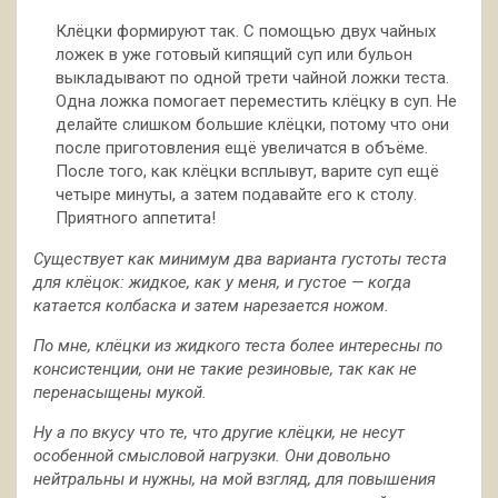
Клёцки формируют так. С помощью двух чайных
ложек в уже готовый кипящий суп или бульон
выкладывают по одной трети чайной ложки теста.
Одна ложка помогает переместить клёцку в суп. Не
делайте слишком большие клёцки, потому что они
после приготовления ещё увеличатся в объёме.
После того, как клёцки всплывут, варите суп ещё
четыре минуты, а затем подавайте его к столу.
Приятного аппетита!
Существует как минимум два варианта густоты теста
для клёцок: жидкое, как у меня, и густое — когда
катается колбаска и затем нарезается ножом.
По мне, клёцки из жидкого теста более интересны по
консистенции, они не такие резиновые, так как не
перенасыщены мукой.
Ну а по вкусу что те, что другие клёцки, не несут
особенной смысловой нагрузки. Они довольно
нейтральны и нужны, на мой взгляд, для повышения