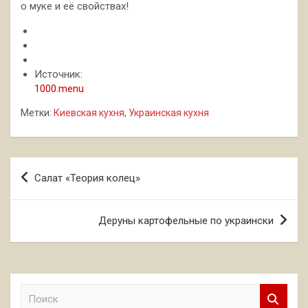
о муке и её свойствах!
Источник:
1000.menu
Метки:
Киевская кухня
,
Украинская кухня
Навигация
Салат «Теория колец»
по
записям
Деруны картофельные по украински
П
о