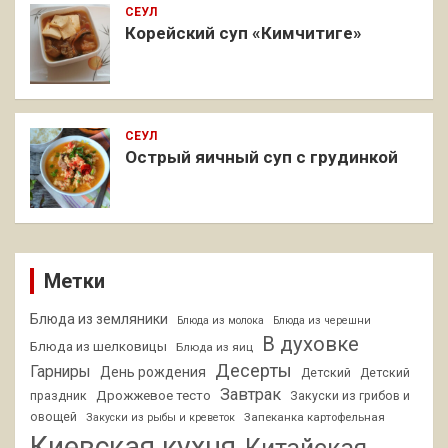
СЕУЛ
Корейский суп «Кимчитиге»
СЕУЛ
Острый яичный суп с грудинкой
Метки
Блюда из земляники
Блюда из молока
Блюда из черешни
В духовке
Блюда из шелковицы
Блюда из яиц
Десерты
Гарниры
День рождения
Детский
Детский
Завтрак
Дрожжевое тесто
праздник
Закуски из грибов и
овощей
Запеканка картофельная
Закуски из рыбы и креветок
Киевская кухня