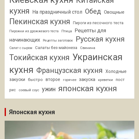
Китайская
кухня
Обед
На праздничный стол
Овощные
Пекинская кухня
Пироги из песочного теста
Рецепты для
Птица
Пирожки из дрожжевого теста
Русская кухня
начинающих
Рецепты заготовок
Салаты без майонеза
Свинина
Салат с сыром
Украинская
Токийская кухня
кухня
Французская кухня
Холодные
закуски
второе
закуска
быстро
пост
горячее
креветки
японская кухня
ужин
рис
соевый соус
Японская кухня