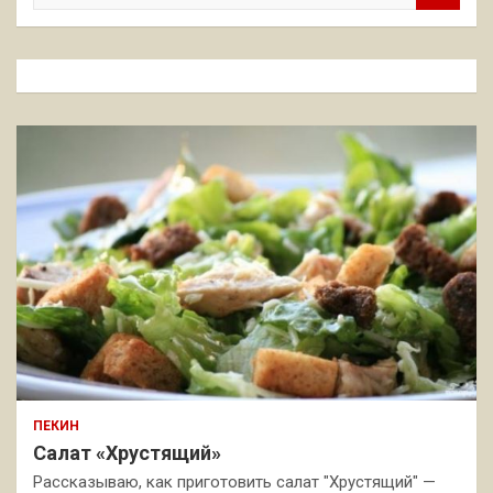
и
с
к
ПЕКИН
Салат «Хрустящий»
Рассказываю, как приготовить салат "Хрустящий" —