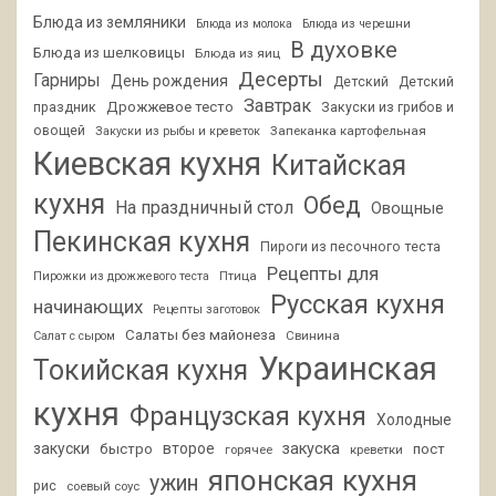
Блюда из земляники
Блюда из молока
Блюда из черешни
В духовке
Блюда из шелковицы
Блюда из яиц
Десерты
Гарниры
День рождения
Детский
Детский
Завтрак
Дрожжевое тесто
праздник
Закуски из грибов и
овощей
Запеканка картофельная
Закуски из рыбы и креветок
Киевская кухня
Китайская
кухня
Обед
На праздничный стол
Овощные
Пекинская кухня
Пироги из песочного теста
Рецепты для
Птица
Пирожки из дрожжевого теста
Русская кухня
начинающих
Рецепты заготовок
Салаты без майонеза
Свинина
Салат с сыром
Украинская
Токийская кухня
кухня
Французская кухня
Холодные
закуски
второе
закуска
быстро
пост
горячее
креветки
японская кухня
ужин
рис
соевый соус