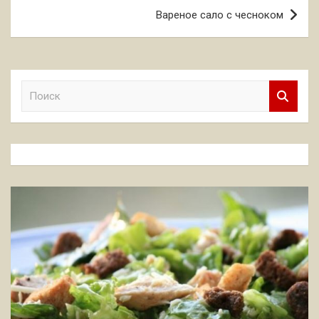
записям
Вареное сало с чесноком
П
о
и
с
к