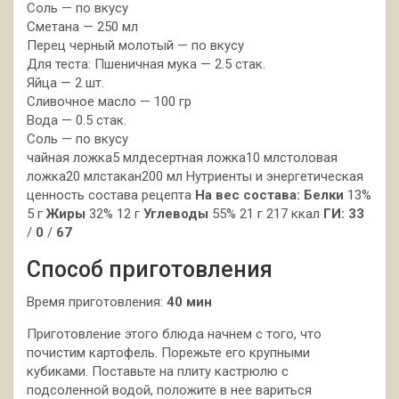
Соль — по вкусу
Сметана — 250 мл
Перец черный молотый — по вкусу
Для теста: Пшеничная мука — 2.5 стак.
Яйца — 2 шт.
Сливочное масло — 100 гр
Вода — 0.5 стак.
Соль — по вкусу
чайная ложка5 млдесертная ложка10 млстоловая
ложка20 млстакан200 мл Нутриенты и энергетическая
ценность состава рецепта
На вес состава:
Белки
13%
5 г
Жиры
32% 12 г
Углеводы
55% 21 г 217 ккал
ГИ:
33
/
0
/
67
Способ приготовления
Время приготовления:
40 мин
Приготовление этого блюда начнем с того, что
почистим картофель. Порежьте его крупными
кубиками. Поставьте на плиту кастрюлю с
подсоленной водой, положите в нее вариться