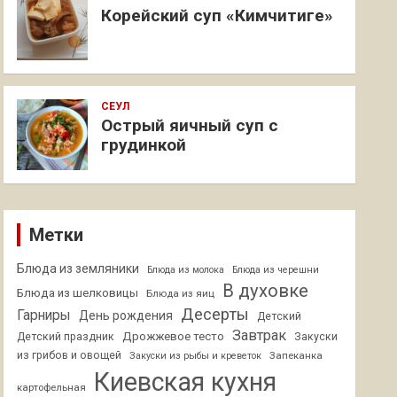
Корейский суп «Кимчитиге»
СЕУЛ
Острый яичный суп с
грудинкой
Метки
Блюда из земляники
Блюда из молока
Блюда из черешни
В духовке
Блюда из шелковицы
Блюда из яиц
Десерты
Гарниры
День рождения
Детский
Завтрак
Дрожжевое тесто
Детский праздник
Закуски
из грибов и овощей
Запеканка
Закуски из рыбы и креветок
Киевская кухня
картофельная