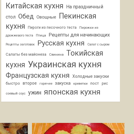
Китайская кухня
На праздничный
Пекинская
Обед
стол
Овощные
кухня
Пироги из песочного теста
Пирожки из
Рецепты для начинающих
Птица
дрожжевого теста
Русская кухня
Рецепты заготовок
Салат с сыром
Токийская
Салаты без майонеза
Свинина
Украинская кухня
кухня
Французская кухня
Холодные закуски
второе
закуска
быстро
пост
горячее
креветки
рис
японская кухня
ужин
соевый соус