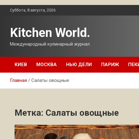
Перейти
Суббота, 8 августа, 2026
к
содержимому
Kitchen World.
Международный кулинарный журнал.
КИЕВ
МОСКВА
НЬЮ ДЕЛИ
ПАРИЖ
ПЕК
Главная
Салаты овощные
Метка:
Салаты овощные