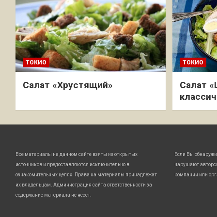
ТОКИО
ТОКИО
Салат «Хрустящий»
Салат «
классич
Все материалы на данном сайте взяты из открытых
Если Вы обнаружи
источников и предоставляются исключительно в
нарушают авторс
ознакомительных целях. Права на материалы принадлежат
компании или орг
их владельцам. Администрация сайта ответственности за
содержание материала не несет.