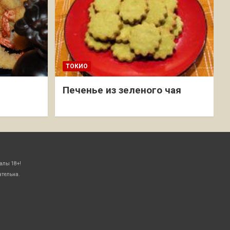
ТОКИО
Печенье из зеленого чая
алы 18+!
ательна.