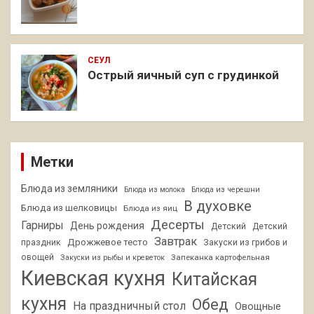
СЕУЛ
Острый яичный суп с грудинкой
Метки
Блюда из земляники
Блюда из молока
Блюда из черешни
В духовке
Блюда из шелковицы
Блюда из яиц
Десерты
Гарниры
День рождения
Детский
Детский
Завтрак
Дрожжевое тесто
праздник
Закуски из грибов и
овощей
Запеканка картофельная
Закуски из рыбы и креветок
Киевская кухня
Китайская
кухня
Обед
На праздничный стол
Овощные