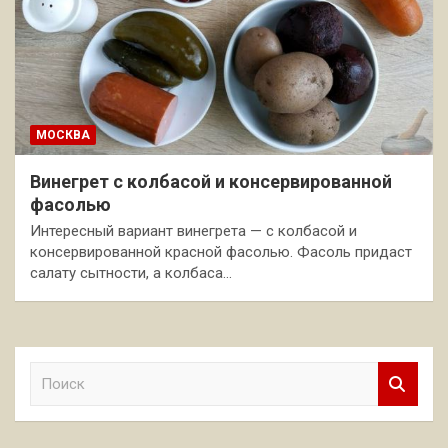
МОСКВА
Винегрет с колбасой и консервированной
фасолью
Интересный вариант винегрета — с колбасой и
консервированной красной фасолью. Фасоль придаст
салату сытности, а колбаса…
П
о
и
с