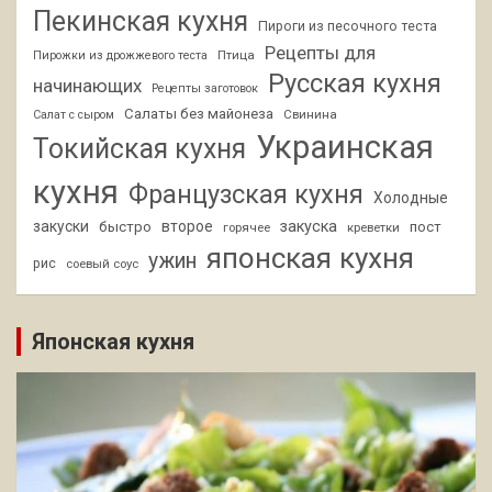
Пекинская кухня
Пироги из песочного теста
Рецепты для
Птица
Пирожки из дрожжевого теста
Русская кухня
начинающих
Рецепты заготовок
Салаты без майонеза
Свинина
Салат с сыром
Украинская
Токийская кухня
кухня
Французская кухня
Холодные
закуски
второе
закуска
быстро
пост
горячее
креветки
японская кухня
ужин
рис
соевый соус
Японская кухня