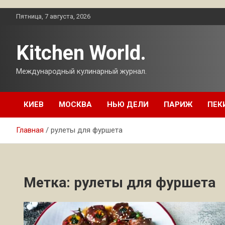
Перейти
Пятница, 7 августа, 2026
к
содержимому
Kitchen World.
Международный кулинарный журнал.
КИЕВ
МОСКВА
НЬЮ ДЕЛИ
ПАРИЖ
ПЕК
Главная
рулеты для фуршета
Метка:
рулеты для фуршета