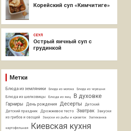
Корейский суп «Кимчитиге»
СЕУЛ
Острый яичный суп с
грудинкой
Метки
Блюда из земляники
Блюда из молока
Блюда из черешни
В духовке
Блюда из шелковицы
Блюда из яиц
Десерты
Гарниры
День рождения
Детский
Завтрак
Дрожжевое тесто
Детский праздник
Закуски
из грибов и овощей
Запеканка
Закуски из рыбы и креветок
Киевская кухня
картофельная