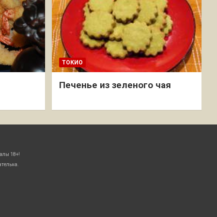
ТОКИО
Печенье из зеленого чая
алы 18+!
ательна.