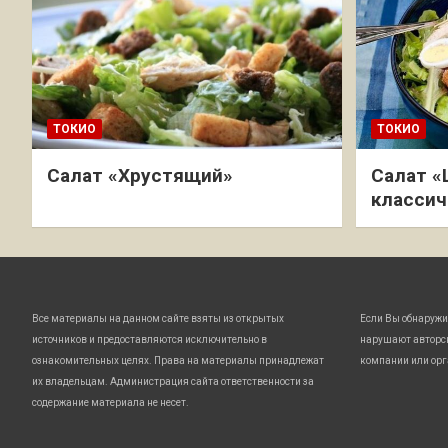
ТОКИО
ТОКИО
Салат «Хрустящий»
Салат «
классич
Все материалы на данном сайте взяты из открытых
Если Вы обнаружи
источников и предоставляются исключительно в
нарушают авторс
ознакомительных целях. Права на материалы принадлежат
компании или орг
их владельцам. Администрация сайта ответственности за
содержание материала не несет.