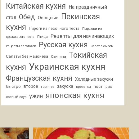
Китайская кухня
На праздничный
Пекинская
Обед
стол
Овощные
кухня
Пироги из песочного теста
Пирожки из
Рецепты для начинающих
Птица
дрожжевого теста
Русская кухня
Рецепты заготовок
Салат с сыром
Токийская
Салаты без майонеза
Свинина
Украинская кухня
кухня
Французская кухня
Холодные закуски
второе
закуска
быстро
пост
горячее
креветки
рис
японская кухня
ужин
соевый соус