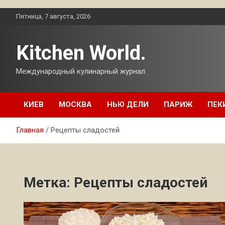
Перейти
Пятница, 7 августа, 2026
к
содержимому
Kitchen World.
Международный кулинарный журнал.
КИЕВ
МОСКВА
НЬЮ ДЕЛИ
ПАРИЖ
ПЕК
Главная
Рецепты сладостей
Метка:
Рецепты сладостей