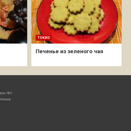
ТОКИО
Печенье из зеленого чая
алы 18+!
ательна.