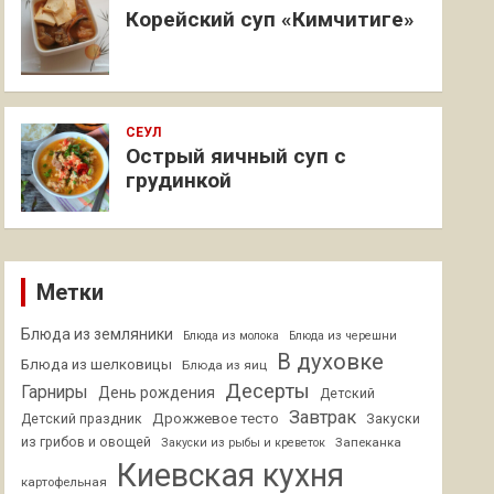
Корейский суп «Кимчитиге»
СЕУЛ
Острый яичный суп с
грудинкой
Метки
Блюда из земляники
Блюда из молока
Блюда из черешни
В духовке
Блюда из шелковицы
Блюда из яиц
Десерты
Гарниры
День рождения
Детский
Завтрак
Дрожжевое тесто
Детский праздник
Закуски
из грибов и овощей
Запеканка
Закуски из рыбы и креветок
Киевская кухня
картофельная