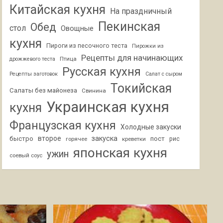
Китайская кухня
На праздничный
Пекинская
Обед
стол
Овощные
кухня
Пироги из песочного теста
Пирожки из
Рецепты для начинающих
Птица
дрожжевого теста
Русская кухня
Рецепты заготовок
Салат с сыром
Токийская
Салаты без майонеза
Свинина
Украинская кухня
кухня
Французская кухня
Холодные закуски
второе
закуска
быстро
пост
горячее
креветки
рис
японская кухня
ужин
соевый соус