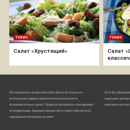
ТОКИО
ТОКИО
Салат «Хрустящий»
Салат «
классич
Все материалы на данном сайте взяты из открытых
Если Вы обнаружи
источников и предоставляются исключительно в
нарушают авторс
ознакомительных целях. Права на материалы принадлежат
компании или орг
их владельцам. Администрация сайта ответственности за
содержание материала не несет.