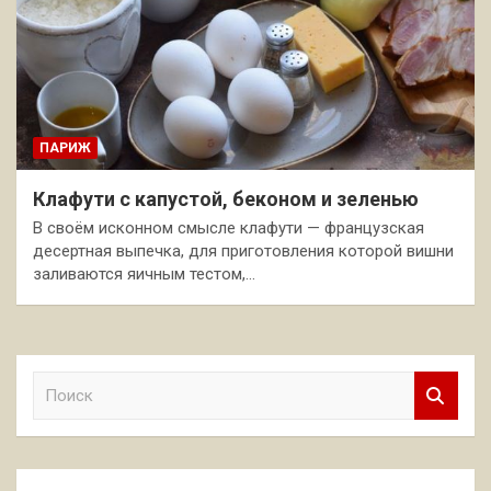
ПАРИЖ
Клафути с капустой, беконом и зеленью
В своём исконном смысле клафути — французская
десертная выпечка, для приготовления которой вишни
заливаются яичным тестом,…
П
о
и
с
к