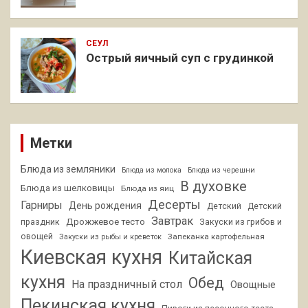
СЕУЛ
Острый яичный суп с грудинкой
Метки
Блюда из земляники
Блюда из молока
Блюда из черешни
В духовке
Блюда из шелковицы
Блюда из яиц
Десерты
Гарниры
День рождения
Детский
Детский
Завтрак
Дрожжевое тесто
праздник
Закуски из грибов и
овощей
Запеканка картофельная
Закуски из рыбы и креветок
Киевская кухня
Китайская
кухня
Обед
На праздничный стол
Овощные
Пекинская кухня