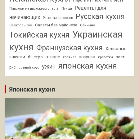
Пироги из песочного теста
Рецепты для
Птица
Пирожки из дрожжевого теста
Русская кухня
начинающих
Рецепты заготовок
Салаты без майонеза
Свинина
Салат с сыром
Украинская
Токийская кухня
кухня
Французская кухня
Холодные
закуски
второе
закуска
быстро
пост
горячее
креветки
японская кухня
ужин
рис
соевый соус
Японская кухня