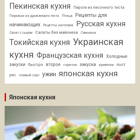
Пекинская кухня
Пироги из песочного теста
Рецепты для
Птица
Пирожки из дрожжевого теста
Русская кухня
начинающих
Рецепты заготовок
Салаты без майонеза
Свинина
Салат с сыром
Украинская
Токийская кухня
кухня
Французская кухня
Холодные
закуски
второе
закуска
быстро
пост
горячее
креветки
японская кухня
ужин
рис
соевый соус
Японская кухня