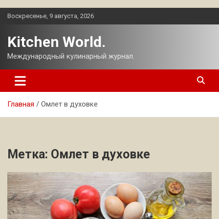
Перейти
Воскресенье, 9 августа, 2026
к
содержимому
Kitchen World.
Международный кулинарный журнал.
Главная
Омлет в духовке
Метка:
Омлет в духовке