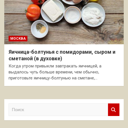
МОСКВА
Яичница-болтунья с помидорами, сыром и
сметаной (в духовке)
Когда утром привыкли завтракать яичницей, а
выдалось чуть больше времени, чем обычно,
приготовьте яичницу-болтунью на сметане,…
П
о
и
с