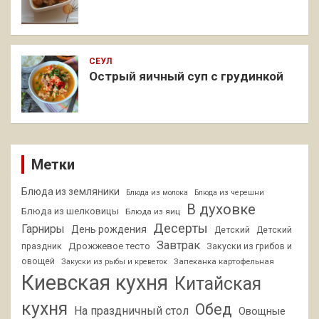
СЕУЛ
Острый яичный суп с грудинкой
Метки
Блюда из земляники
Блюда из молока
Блюда из черешни
В духовке
Блюда из шелковицы
Блюда из яиц
Десерты
Гарниры
День рождения
Детский
Детский
Завтрак
Дрожжевое тесто
праздник
Закуски из грибов и
овощей
Запеканка картофельная
Закуски из рыбы и креветок
Киевская кухня
Китайская
кухня
Обед
На праздничный стол
Овощные