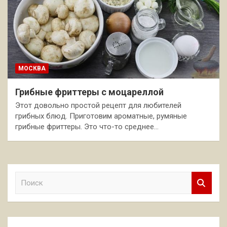
МОСКВА
Грибные фриттеры с моцареллой
Этот довольно простой рецепт для любителей
грибных блюд. Приготовим ароматные, румяные
грибные фриттеры. Это что-то среднее…
П
о
и
с
к