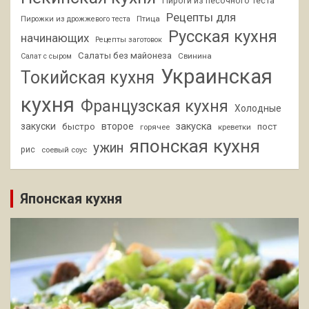
Пироги из песочного теста
Рецепты для
Птица
Пирожки из дрожжевого теста
Русская кухня
начинающих
Рецепты заготовок
Салаты без майонеза
Свинина
Салат с сыром
Украинская
Токийская кухня
кухня
Французская кухня
Холодные
закуски
второе
закуска
быстро
пост
горячее
креветки
японская кухня
ужин
рис
соевый соус
Японская кухня