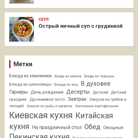
СЕУЛ
Острый яичный суп с грудинкой
Метки
Блюда из земляники
Блюда из молока
Блюда из черешни
В духовке
Блюда из шелковицы
Блюда из яиц
Десерты
Гарниры
День рождения
Детский
Детский
Завтрак
Дрожжевое тесто
праздник
Закуски из грибов и
овощей
Запеканка картофельная
Закуски из рыбы и креветок
Киевская кухня
Китайская
кухня
Обед
На праздничный стол
Овощные
Пекинская кухня