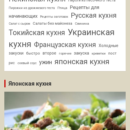
Пироги из песочного теста
Рецепты для
Птица
Пирожки из дрожжевого теста
Русская кухня
начинающих
Рецепты заготовок
Салаты без майонеза
Свинина
Салат с сыром
Украинская
Токийская кухня
кухня
Французская кухня
Холодные
закуски
второе
закуска
быстро
пост
горячее
креветки
японская кухня
ужин
рис
соевый соус
Японская кухня