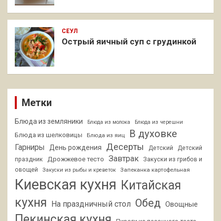
СЕУЛ
Острый яичный суп с грудинкой
Метки
Блюда из земляники
Блюда из молока
Блюда из черешни
В духовке
Блюда из шелковицы
Блюда из яиц
Десерты
Гарниры
День рождения
Детский
Детский
Завтрак
Дрожжевое тесто
праздник
Закуски из грибов и
овощей
Запеканка картофельная
Закуски из рыбы и креветок
Киевская кухня
Китайская
кухня
Обед
На праздничный стол
Овощные
Пекинская кухня