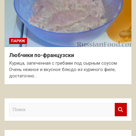
ПАРИЖ
Любчики по-французски
Курица, запеченная с грибами под сырным соусом.
Очень нежное и вкусное блюдо из куриного филе,
достаточно…
П
о
и
с
к