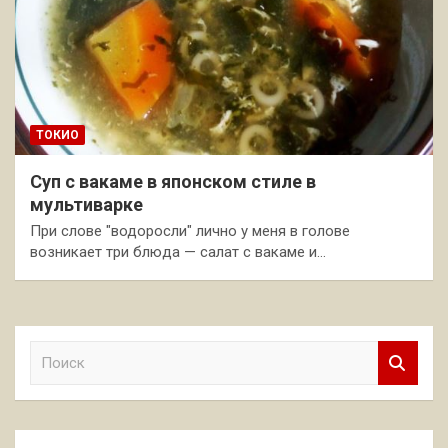
ТОКИО
Суп с вакаме в японском стиле в
мультиварке
При слове "водоросли" лично у меня в голове
возникает три блюда — салат с вакаме и…
П
о
и
с
к