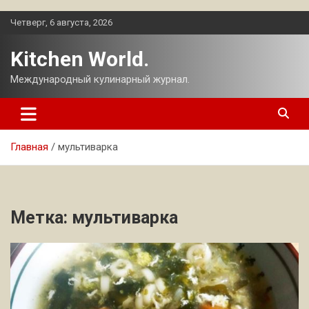
Перейти
Четверг, 6 августа, 2026
к
содержимому
Kitchen World.
Международный кулинарный журнал.
Главная
мультиварка
Метка:
мультиварка