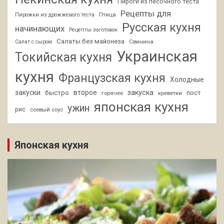
Пироги из песочного теста
Рецепты для
Птица
Пирожки из дрожжевого теста
Русская кухня
начинающих
Рецепты заготовок
Салаты без майонеза
Свинина
Салат с сыром
Украинская
Токийская кухня
кухня
Французская кухня
Холодные
закуски
второе
закуска
быстро
пост
горячее
креветки
японская кухня
ужин
рис
соевый соус
Японская кухня