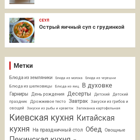
СЕУЛ
Острый яичный суп с грудинкой
Метки
Блюда из земляники
Блюда из молока
Блюда из черешни
В духовке
Блюда из шелковицы
Блюда из яиц
Десерты
Гарниры
День рождения
Детский
Детский
Завтрак
Дрожжевое тесто
праздник
Закуски из грибов и
овощей
Запеканка картофельная
Закуски из рыбы и креветок
Киевская кухня
Китайская
кухня
Обед
На праздничный стол
Овощные
Пекинская кухня