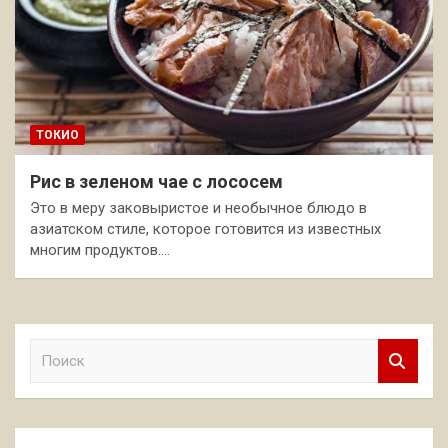
ТОКИО
Рис в зеленом чае с лососем
Это в меру заковыристое и необычное блюдо в
азиатском стиле, которое готовится из известных
многим продуктов.…
П
о
и
с
к