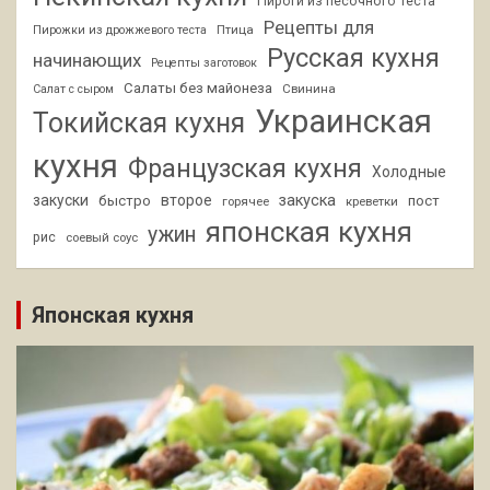
Пироги из песочного теста
Рецепты для
Птица
Пирожки из дрожжевого теста
Русская кухня
начинающих
Рецепты заготовок
Салаты без майонеза
Свинина
Салат с сыром
Украинская
Токийская кухня
кухня
Французская кухня
Холодные
закуски
второе
закуска
быстро
пост
горячее
креветки
японская кухня
ужин
рис
соевый соус
Японская кухня