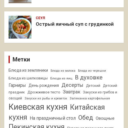
СЕУЛ
Острый яичный суп с грудинкой
Метки
Блюда из земляники
Блюда из молока
Блюда из черешни
В духовке
Блюда из шелковицы
Блюда из яиц
Десерты
Гарниры
День рождения
Детский
Детский
Завтрак
Дрожжевое тесто
праздник
Закуски из грибов и
овощей
Запеканка картофельная
Закуски из рыбы и креветок
Киевская кухня
Китайская
кухня
Обед
На праздничный стол
Овощные
Пекинская кухня