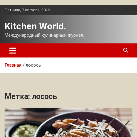
Перейти
Пятница, 7 августа, 2026
к
содержимому
Kitchen World.
Международный кулинарный журнал.
Главная
лосоcь
Метка:
лосоcь