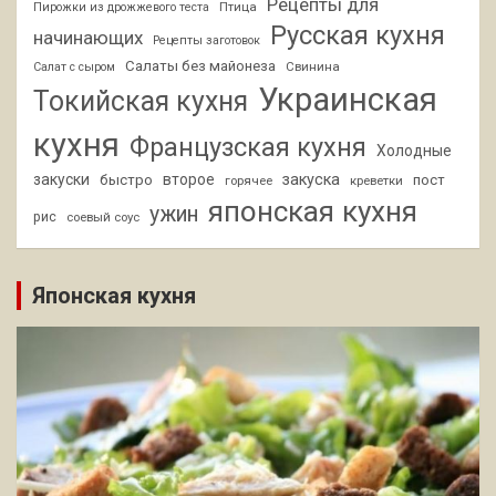
Рецепты для
Птица
Пирожки из дрожжевого теста
Русская кухня
начинающих
Рецепты заготовок
Салаты без майонеза
Свинина
Салат с сыром
Украинская
Токийская кухня
кухня
Французская кухня
Холодные
закуски
второе
закуска
быстро
пост
горячее
креветки
японская кухня
ужин
рис
соевый соус
Японская кухня