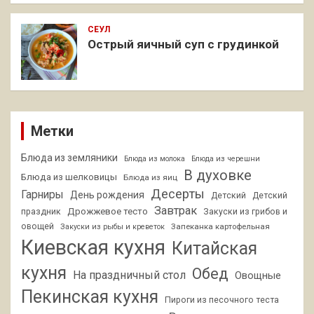
СЕУЛ
Острый яичный суп с грудинкой
Метки
Блюда из земляники
Блюда из молока
Блюда из черешни
В духовке
Блюда из шелковицы
Блюда из яиц
Десерты
Гарниры
День рождения
Детский
Детский
Завтрак
Дрожжевое тесто
праздник
Закуски из грибов и
овощей
Запеканка картофельная
Закуски из рыбы и креветок
Киевская кухня
Китайская
кухня
Обед
На праздничный стол
Овощные
Пекинская кухня
Пироги из песочного теста