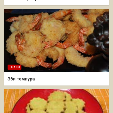
ТОКИО
Эби темпура