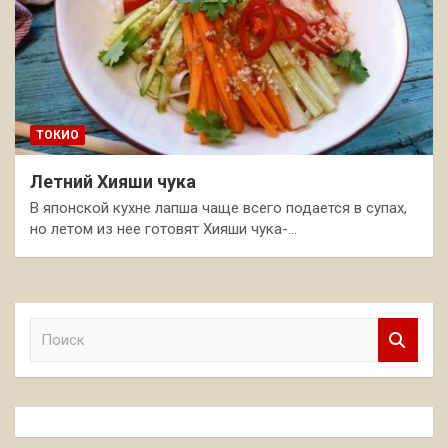
ТОКИО
Летний Хияши чука
В японской кухне лапша чаще всего подается в супах,
но летом из нее готовят Хияши чука-…
П
о
и
с
к