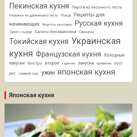
Пекинская кухня
Пироги из песочного теста
Рецепты для
Птица
Пирожки из дрожжевого теста
Русская кухня
начинающих
Рецепты заготовок
Салаты без майонеза
Свинина
Салат с сыром
Украинская
Токийская кухня
кухня
Французская кухня
Холодные
закуски
второе
закуска
быстро
пост
горячее
креветки
японская кухня
ужин
рис
соевый соус
Японская кухня