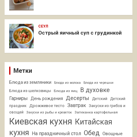
СЕУЛ
Острый яичный суп с грудинкой
Метки
Блюда из земляники
Блюда из молока
Блюда из черешни
В духовке
Блюда из шелковицы
Блюда из яиц
Десерты
Гарниры
День рождения
Детский
Детский
Завтрак
Дрожжевое тесто
праздник
Закуски из грибов и
овощей
Запеканка картофельная
Закуски из рыбы и креветок
Киевская кухня
Китайская
кухня
Обед
На праздничный стол
Овощные