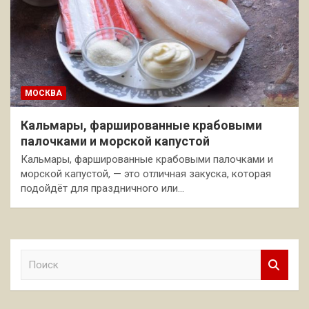
МОСКВА
Кальмары, фаршированные крабовыми
палочками и морской капустой
Кальмары, фаршированные крабовыми палочками и
морской капустой, — это отличная закуска, которая
подойдёт для праздничного или…
П
о
и
с