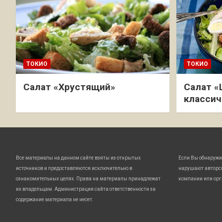
ТОКИО
ТОКИО
Салат «Хрустящий»
Салат «
классич
Все материалы на данном сайте взяты из открытых
Если Вы обнаружи
источников и предоставляются исключительно в
нарушают авторс
ознакомительных целях. Права на материалы принадлежат
компании или орг
их владельцам. Администрация сайта ответственности за
содержание материала не несет.