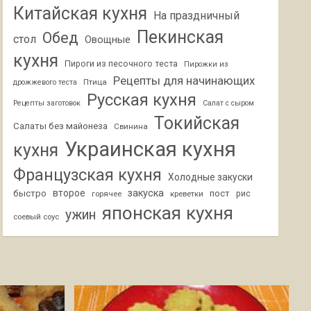
Китайская кухня
На праздничный
Пекинская
Обед
стол
Овощные
кухня
Пироги из песочного теста
Пирожки из
Рецепты для начинающих
Птица
дрожжевого теста
Русская кухня
Рецепты заготовок
Салат с сыром
Токийская
Салаты без майонеза
Свинина
Украинская кухня
кухня
Французская кухня
Холодные закуски
второе
закуска
быстро
пост
горячее
креветки
рис
японская кухня
ужин
соевый соус