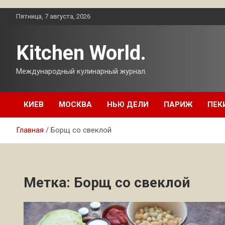
Перейти
Пятница, 7 августа, 2026
к
содержимому
Kitchen World.
Международный кулинарный журнал.
КИЕВ
МОСКВА
НЬЮ ДЕЛИ
ПАРИЖ
ПЕК
Главная
Борщ со свеклой
Метка:
Борщ со свеклой