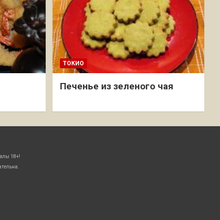
ТОКИО
Печенье из зеленого чая
алы 18+!
ательна.