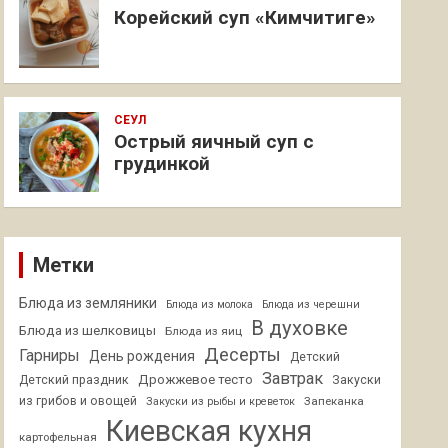
Корейский суп «Кимчитиге»
СЕУЛ
Острый яичный суп с
грудинкой
Метки
Блюда из земляники
Блюда из молока
Блюда из черешни
В духовке
Блюда из шелковицы
Блюда из яиц
Десерты
Гарниры
День рождения
Детский
Завтрак
Дрожжевое тесто
Детский праздник
Закуски
из грибов и овощей
Запеканка
Закуски из рыбы и креветок
Киевская кухня
картофельная