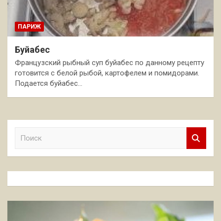
ПАРИЖ
Буйабес
Французский рыбный суп буйабес по данному рецепту
готовится с белой рыбой, картофелем и помидорами.
Подается буйабес…
П
о
и
с
к