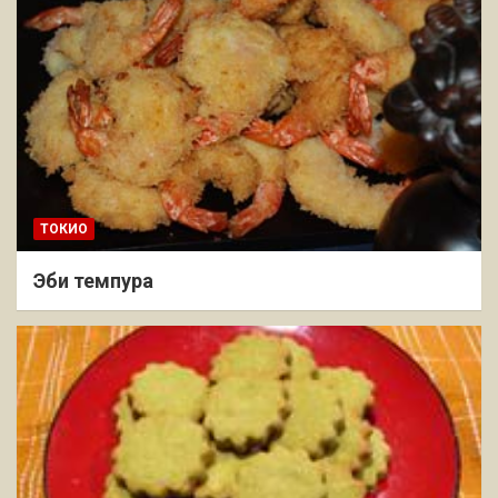
ТОКИО
Эби темпура