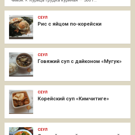
"Чимэк"»: Курица Грудка куриная — 500 г…
СЕУЛ
Рис с яйцом по-корейски
СЕУЛ
Говяжий суп с дайконом «Мугук»
СЕУЛ
Корейский суп «Кимчитиге»
СЕУЛ