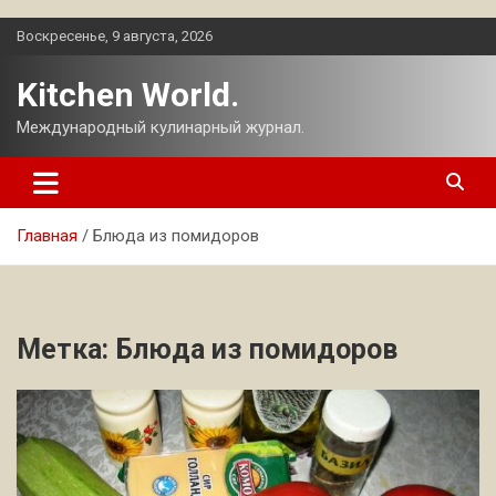
Перейти
Воскресенье, 9 августа, 2026
к
содержимому
Kitchen World.
Международный кулинарный журнал.
Главная
Блюда из помидоров
Метка:
Блюда из помидоров