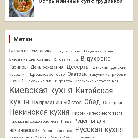
Острый яичный суп с грудинкой
Метки
Блюда из земляники
Блюда из молока
Блюда из черешни
В духовке
Блюда из шелковицы
Блюда из яиц
Десерты
Гарниры
День рождения
Детский
Детский
Завтрак
Дрожжевое тесто
праздник
Закуски из грибов и
овощей
Запеканка картофельная
Закуски из рыбы и креветок
Киевская кухня
Китайская
кухня
Обед
На праздничный стол
Овощные
Пекинская кухня
Пироги из песочного теста
Рецепты для
Птица
Пирожки из дрожжевого теста
Русская кухня
начинающих
Рецепты заготовок
Салаты без майонеза