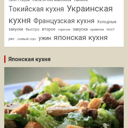
Свинина
Салат с сыром
Украинская
Токийская кухня
кухня
Французская кухня
Холодные
закуски
второе
закуска
быстро
пост
горячее
креветки
японская кухня
ужин
рис
соевый соус
Японская кухня