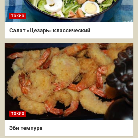
ТОКИО
Салат «Цезарь» классический
ТОКИО
Эби темпура