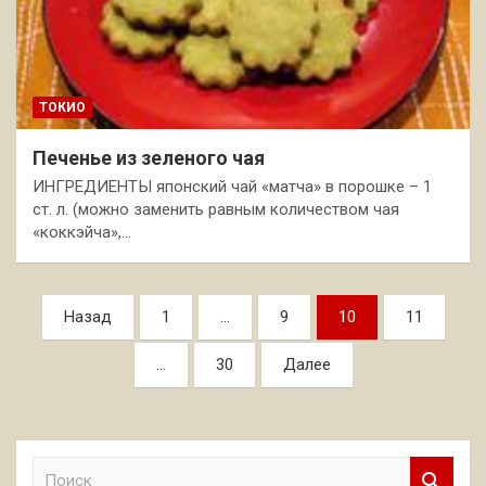
ТОКИО
Печенье из зеленого чая
ИНГРЕДИЕНТЫ японский чай «матча» в порошке – 1
ст. л. (можно заменить равным количеством чая
«коккэйча»,…
Пагинация
Назад
1
…
9
10
11
записей
…
30
Далее
П