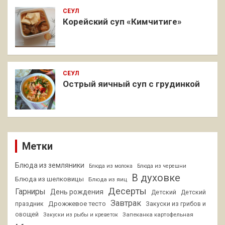
СЕУЛ
Корейский суп «Кимчитиге»
СЕУЛ
Острый яичный суп с грудинкой
Метки
Блюда из земляники
Блюда из молока
Блюда из черешни
В духовке
Блюда из шелковицы
Блюда из яиц
Десерты
Гарниры
День рождения
Детский
Детский
Завтрак
Дрожжевое тесто
праздник
Закуски из грибов и
овощей
Запеканка картофельная
Закуски из рыбы и креветок