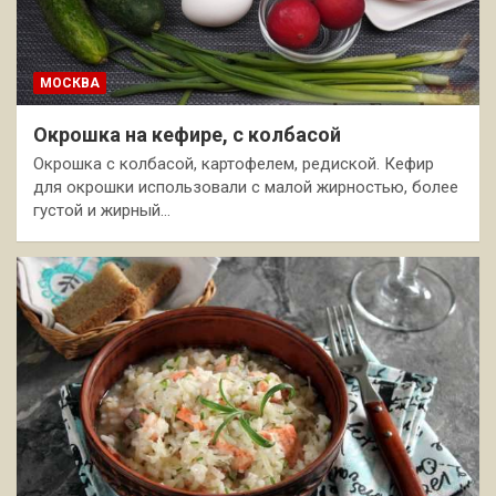
МОСКВА
Окрошка на кефире, с колбасой
Окрошка с колбасой, картофелем, редиской. Кефир
для окрошки использовали с малой жирностью, более
густой и жирный…