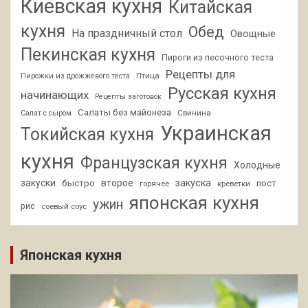
Киевская кухня
Китайская
кухня
Обед
На праздничный стол
Овощные
Пекинская кухня
Пироги из песочного теста
Рецепты для
Птица
Пирожки из дрожжевого теста
Русская кухня
начинающих
Рецепты заготовок
Салаты без майонеза
Свинина
Салат с сыром
Украинская
Токийская кухня
кухня
Французская кухня
Холодные
закуски
второе
закуска
быстро
пост
горячее
креветки
японская кухня
ужин
рис
соевый соус
Японская кухня